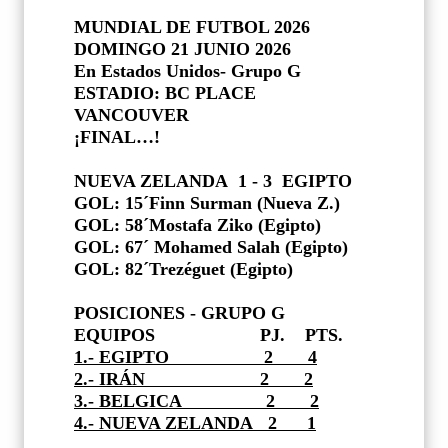
MUNDIAL DE FUTBOL 2026
DOMINGO 21 JUNIO 2026
En Estados Unidos- Grupo G
ESTADIO: BC PLACE
VANCOUVER
¡FINAL…!
NUEVA ZELANDA
1 - 3
EGIPTO
GOL: 15´Finn Surman (Nueva Z.)
GOL: 58´Mostafa Ziko (Egipto)
GOL: 67´ Mohamed Salah (Egipto)
GOL: 82´Trezéguet (Egipto)
POSICIONES - GRUPO G
EQUIPOS
PJ.
PTS.
1.- EGIPTO
2
4
2.- IRÁN
2
2
3.- BELGICA
2
2
4.- NUEVA ZELANDA 2
1