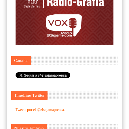
Canales
TimeLine Twitter
Tweets por el @elsajamaprensa.
Nuestro Archivo