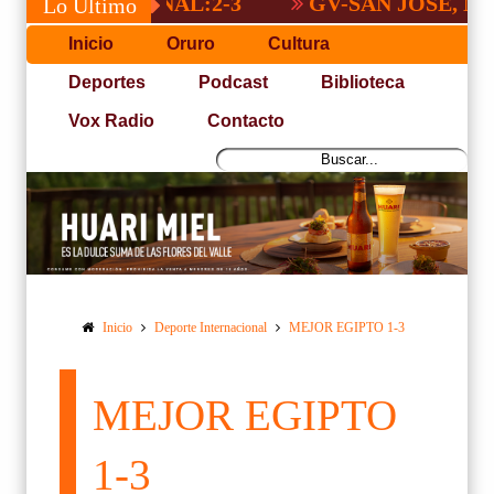
A NACIONAL:2-3
GV-SAN JOSÉ, NO PUD
Lo Último
Inicio
Oruro
Cultura
Deportes
Podcast
Biblioteca
Vox Radio
Contacto
Inicio
Deporte Internacional
MEJOR EGIPTO 1-3
MEJOR EGIPTO
1-3