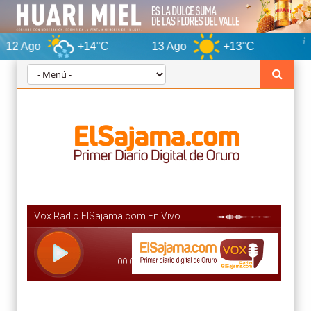
+14°C
13 Ago
+13°C
Orur