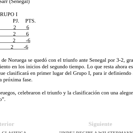
arr (Senegal)
GRUPO I
PJ.
PTS.
2
6
2
6
2
-6
2
-6
o de Noruega se quedó con el triunfo ante Senegal por 3-2, gr
ento en los inicios del segundo tiempo. Lo que resta ahora e
que clasificará en primer lugar del Grupo I, para ir definiendo 
a próxima fase.
ruegos, celebraron el triunfo y la clasificación con una alegor
o”.
terior
Siguiente
 CLASIFICA
"INDE" RECIBE A WILSTERMANN