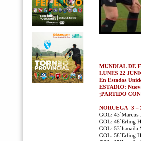
MUNDIAL DE F
LUNES 22 JUNI
En Estados Unid
ESTADIO: Nueva
¡PARTIDO CO
NORUEGA 3 – 
GOL: 43´Marcus 
GOL: 48´Erling H
GOL: 53´Ismaila S
GOL: 58´Erling H