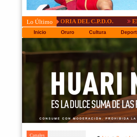
ONVOCATORIA DEL C.P.D.O.
EL TIGRE N
Lo Último
Inicio
Oruro
Cultura
Deport
Canales