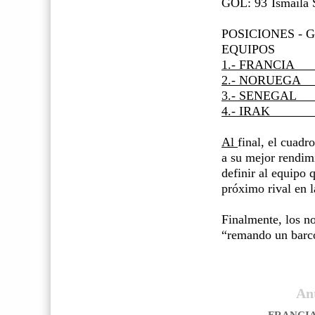
GOL: 93´Ismaila S
POSICIONES - 
EQUIPOS
1.- FRANCIA
2.- NORUEGA
3.- SENEGAL
4.- IRAK
Al
final, el cuadr
a su mejor rendimi
definir al equipo 
próximo rival en l
Finalmente, los no
“remando un barc
An
FRANCIA