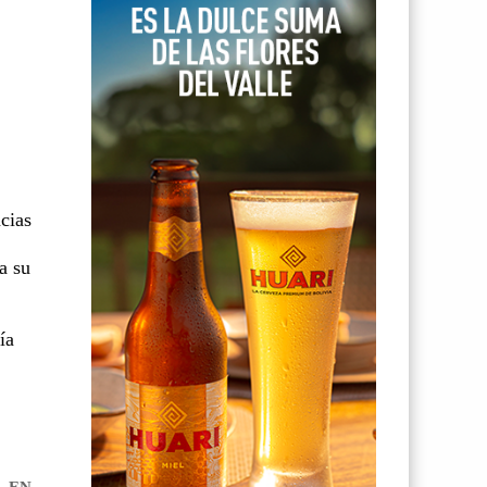
acias
s
a su
ía
, EN