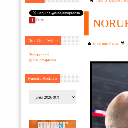
Inicio
Deporte Inter
NORUE
TimeLine Twitter
ElSajama Prensa
Tweets por el
@elsajamaprensa.
Nuestro Archivo