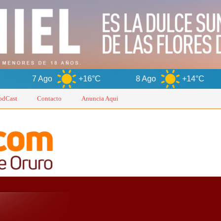
+16°C
8 Ago
+14°C
9 Ago
odCast
Contacto
Anuncia Aqui