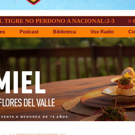
O PERDONO A NACIONAL:2-3
GV-SAN JO
es
Podcast
Biblioteca
Vox Radio
Co