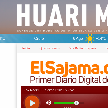
Oruro
6 Ago
+14°C
7 Ago
Inicio
Quienes Somos
Vox Radio ElSajama
P