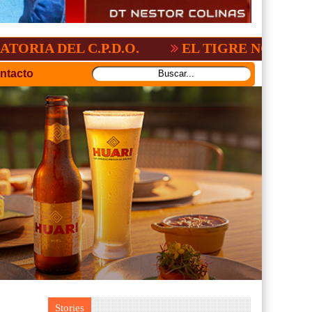
 C.P.D.O.
EL TIGRE NO PERDONO A NA
ntacto
Stories