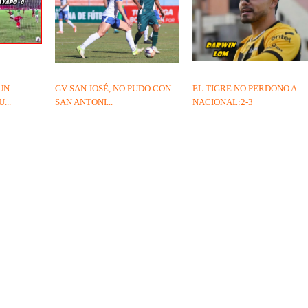
UN
GV-SAN JOSÉ, NO PUDO CON
EL TIGRE NO PERDONO A
...
SAN ANTONI...
NACIONAL:2-3