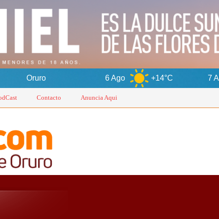
6 Ago
+14°C
7 Ago
+16°
odCast
Contacto
Anuncia Aqui