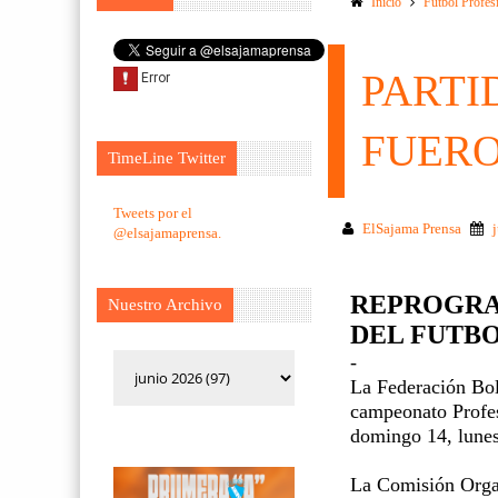
Inicio
Futbol Profes
PARTI
FUER
TimeLine Twitter
Tweets por el
ElSajama Prensa
@elsajamaprensa.
REPROGRA
Nuestro Archivo
DEL FUTB
-
La Federación Boli
campeonato Profes
domingo 14, lunes
La Comisión Organ