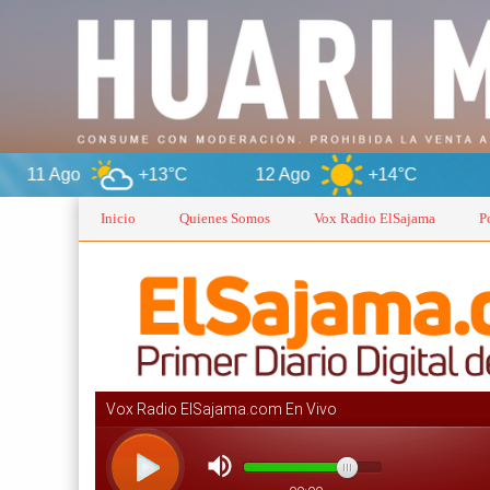
+13°C
12 Ago
+14°C
Oruro
Inicio
Quienes Somos
Vox Radio ElSajama
P