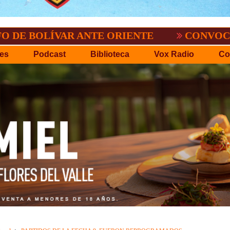
ÍVAR ANTE ORIENTE
CONVOCATORIA DEL
es
Podcast
Biblioteca
Vox Radio
Co