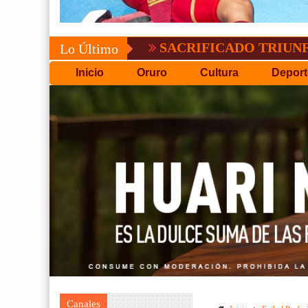
SACRIFICADO TRIUNFO DE BOL
Lo Último
Inicio
Oruro
Cultura
Deport
Canales