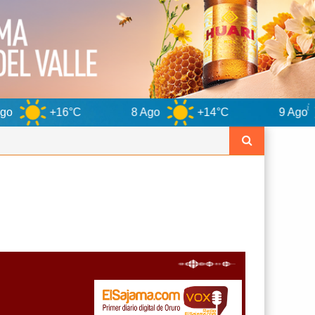
C
8 Ago
+14°C
9 Ago
+15°C