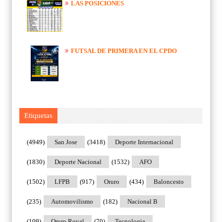
LAS POSICIONES
FUTSAL DE PRIMERA EN EL CPDO
Etiquetas
(4949)
San Jose
(3418)
Deporte Internacional
(1830)
Deporte Nacional
(1532)
AFO
(1502)
LFPB
(917)
Oruro
(434)
Baloncesto
(235)
Automovilismo
(182)
Nacional B
(109)
Oruro Royal
(70)
Tecnologia