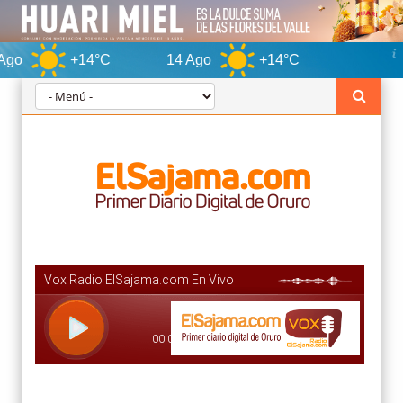
+14°C
14 Ago
+14°C
Oruro