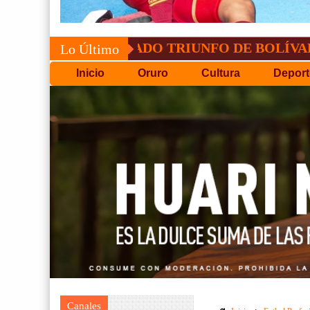
CONVOCATORIA DEL C.P.D.
Lo Último
Inicio
Oruro
Cultura
Deport
Canales