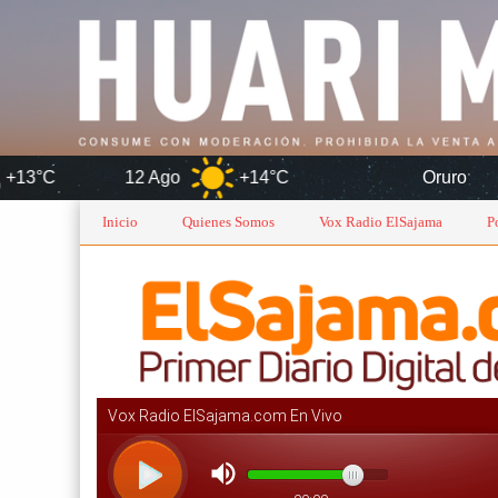
12 Ago
+14°C
Oruro
6 A
Inicio
Quienes Somos
Vox Radio ElSajama
P