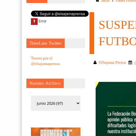
Inicio
Futbol Profes
SUSPE
FUTBO
TimeLine Twitter
Tweets por el
ElSajama Prensa
@elsajamaprensa.
Nuestro Archivo