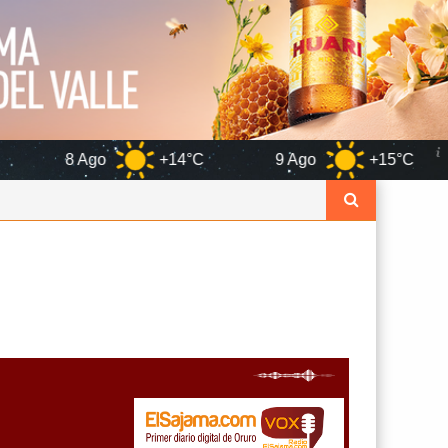
+14°C
9 Ago
+15°C
10 Ago