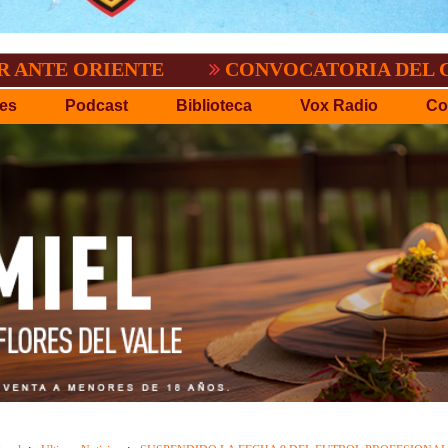
O.
EL TIGRE NO PERDONO A NACIONAL:2
es
Podcast
Biblioteca
Vox Radio
Co