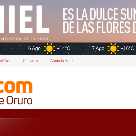
go
+14°C
7 Ago
+16°C
8 Ago
odCast
Contacto
Anuncia Aqui