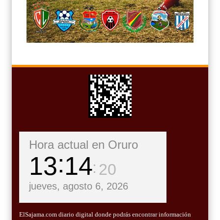
Hora actual en Oruro
13
14
22
jueves, agosto 6, 2026
ElSajama.com diario digital donde podrás encontrar información