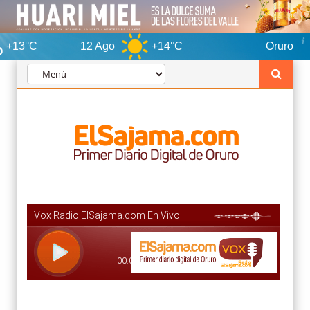
12 Ago
+14°C
Oruro