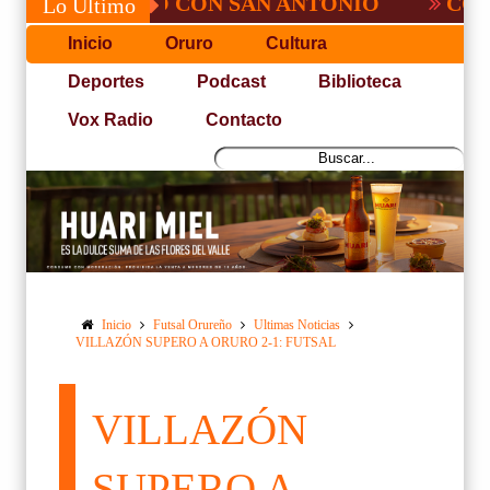
 NO PUDO CON SAN ANTONIO
COPA PACE
Lo Último
Inicio
Oruro
Cultura
Deportes
Podcast
Biblioteca
Vox Radio
Contacto
Inicio
Futsal Orureño
Ultimas Noticias
VILLAZÓN SUPERO A ORURO 2-1: FUTSAL
VILLAZÓN
SUPERO A