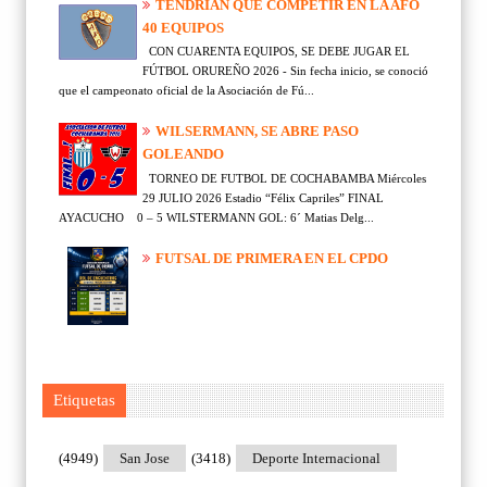
TENDRÍAN QUE COMPETIR EN LA AFO
40 EQUIPOS
CON CUARENTA EQUIPOS, SE DEBE JUGAR EL
FÚTBOL ORUREÑO 2026 - Sin fecha inicio, se conoció
que el campeonato oficial de la Asociación de Fú...
WILSERMANN, SE ABRE PASO
GOLEANDO
TORNEO DE FUTBOL DE COCHABAMBA Miércoles
29 JULIO 2026 Estadio “Félix Capriles” FINAL
AYACUCHO 0 – 5 WILSTERMANN GOL: 6´ Matias Delg...
FUTSAL DE PRIMERA EN EL CPDO
Etiquetas
(4949)
San Jose
(3418)
Deporte Internacional