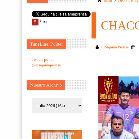
Inicio
Deporte Naci
CHACO
TimeLine Twitter
ElSajama Prensa
Tweets por el
@elsajamaprensa.
Nuestro Archivo