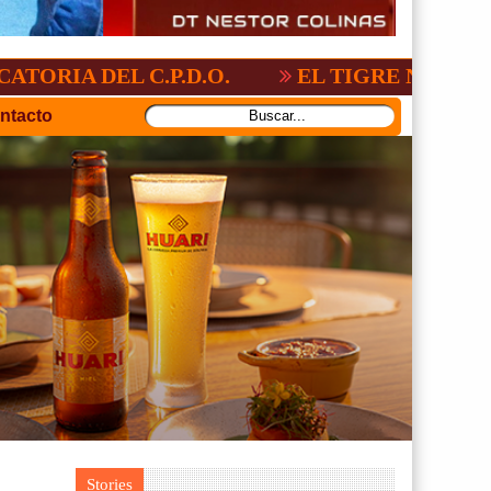
EL C.P.D.O.
EL TIGRE NO PERDONO A N
ntacto
Stories