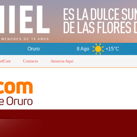
ruro
8 Ago
+15°C
9 Ago
odCast
Contacto
Anuncia Aqui