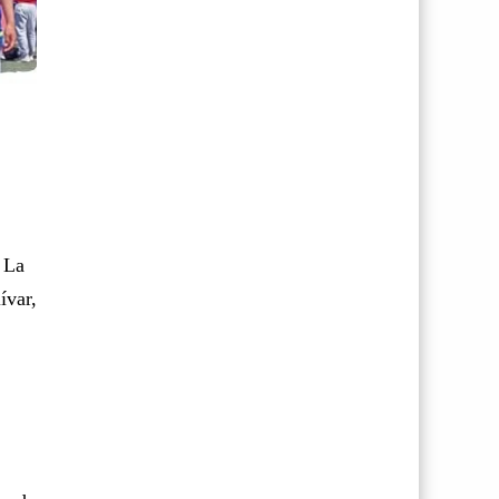
 La
ívar,