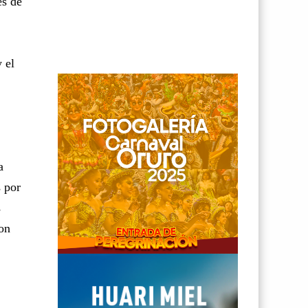
es de
 el
a
s por
s
ron