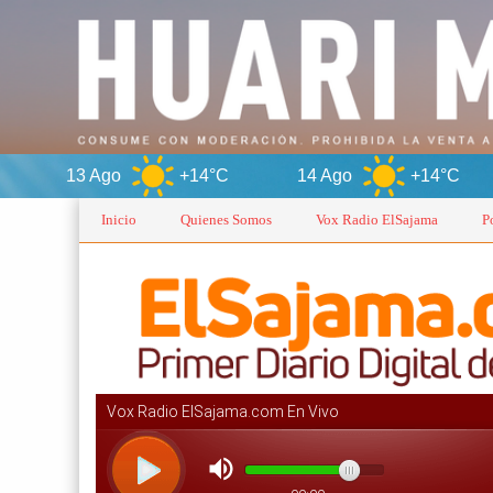
o
+14°C
14 Ago
+14°C
O
Inicio
Quienes Somos
Vox Radio ElSajama
P