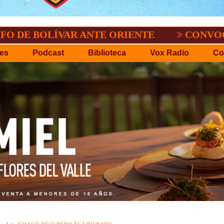
OLÍVAR ANTE ORIENTE
CONVOCATORIA D
es
Podcast
Biblioteca
Vox Radio
Co