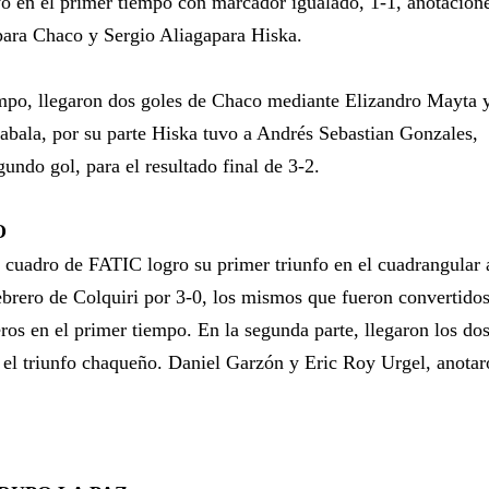
yo en el primer tiempo con marcador igualado, 1-1, anotacion
para Chaco y Sergio Aliagapara Hiska.
mpo, llegaron dos goles de Chaco mediante Elizandro Mayta y
ala, por su parte Hiska tuvo a Andrés Sebastian Gonzales,
undo gol, para el resultado final de 3-2.
O
l cuadro de FATIC logro su primer triunfo en el cuadrangular 
ebrero de Colquiri por 3-0, los mismos que fueron convertido
os en el primer tiempo. En la segunda parte, llegaron los do
n el triunfo chaqueño. Daniel Garzón y Eric Roy Urgel, anota