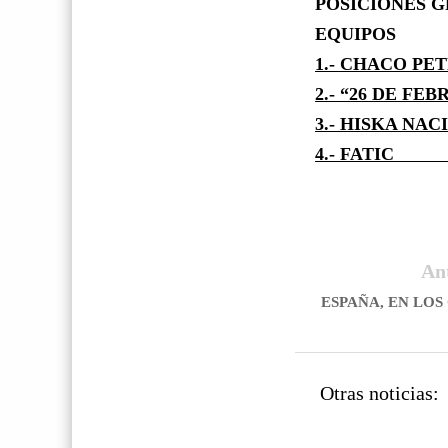
POSICIONES G
EQUIPOS
1.- CHACO P
2.- “26 DE FE
3.- HISKA NA
4.- FA
An
ESPAÑA, EN LOS
Otras noticias: