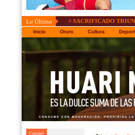
SACRIFICADO TRIUNFO DE B
Lo Último
Inicio
Oruro
Cultura
Deport
Canales