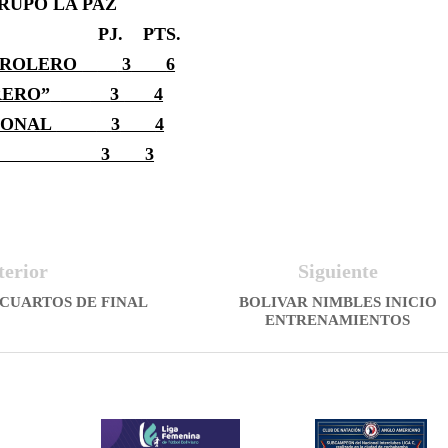
RUPO LA PAZ
PJ.
PTS.
ETROLERO
3
6
BRERO”
3
4
CIONAL
3
4
TIC 3 3
terior
Siguiente
 CUARTOS DE FINAL
BOLIVAR NIMBLES INICIO
ENTRENAMIENTOS