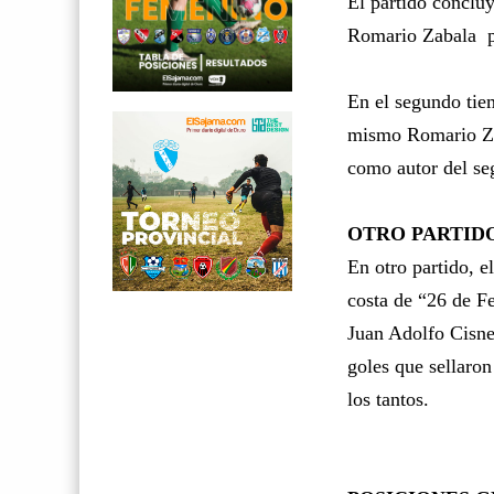
El partido conclu
Romario Zabala
En el segundo tie
mismo Romario Zab
como autor del seg
OTRO PARTID
En otro partido, e
costa de “26 de F
Juan Adolfo Cisner
goles que sellaro
los tantos.