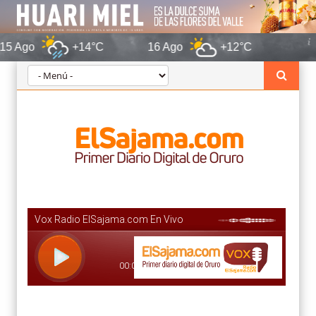
+14°C
16 Ago
+12°C
Oruro