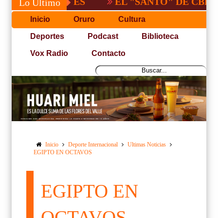
EL "SANTO" DE CBBA, DERR
Lo Último
Inicio
Oruro
Cultura
Deportes
Podcast
Biblioteca
Vox Radio
Contacto
Inicio
Deporte Internacional
Ultimas Noticias
EGIPTO EN OCTAVOS
EGIPTO EN
OCTAVOS