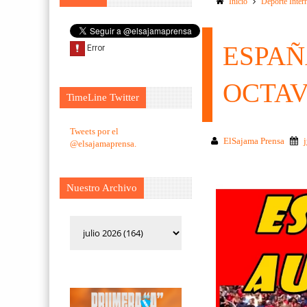
Inicio
Deporte Inter
ESPAÑ
OCTAV
TimeLine Twitter
Tweets por el
ElSajama Prensa
@elsajamaprensa.
Nuestro Archivo