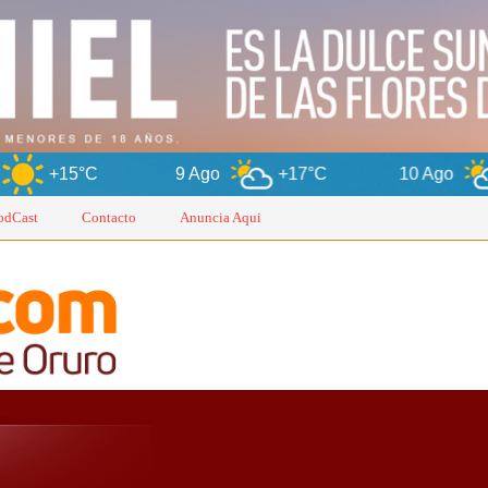
9 Ago
+17°C
10 Ago
+12°C
odCast
Contacto
Anuncia Aqui