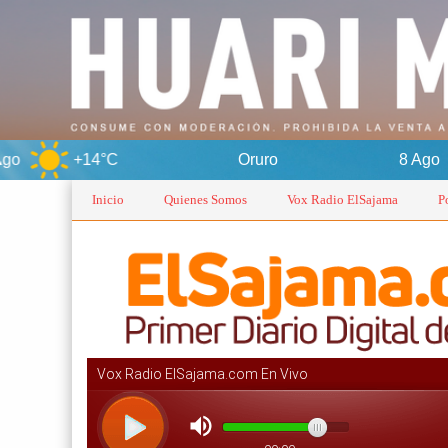
C
Oruro
8 Ago
+15°C
Inicio
Quienes Somos
Vox Radio ElSajama
P