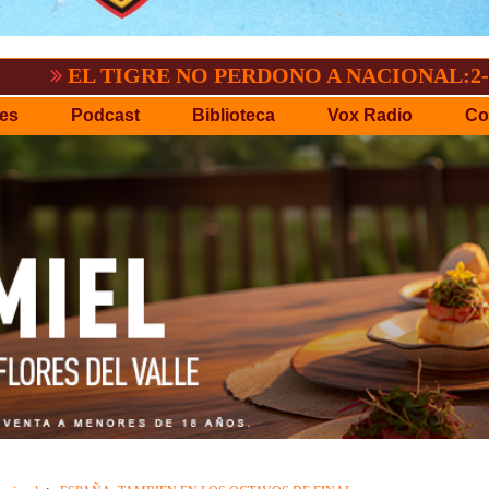
TIGRE NO PERDONO A NACIONAL:2-3
GV
es
Podcast
Biblioteca
Vox Radio
Co