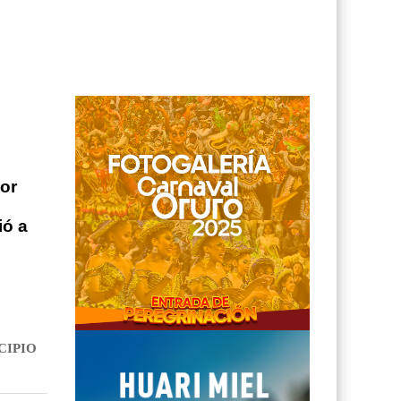
por
ió a
CIPIO