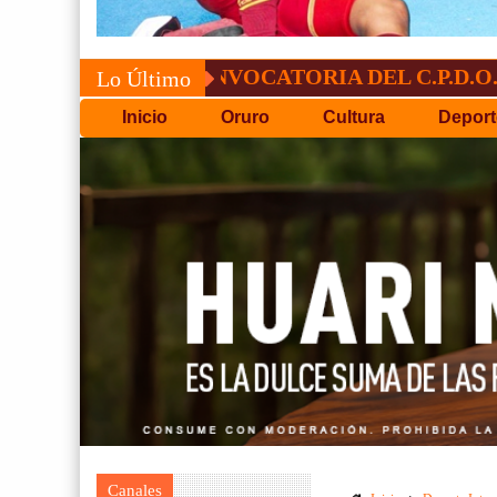
CONVOCATORIA DEL C.P.D.O.
EL 
Lo Último
Inicio
Oruro
Cultura
Deport
Canales