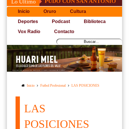
JOSÉ, NO PUDO CON SAN ANTONIO
COP
Lo Último
Inicio
Oruro
Cultura
Deportes
Podcast
Biblioteca
Vox Radio
Contacto
Inicio
Futbol Profesional
LAS POSICIONES
LAS
POSICIONES