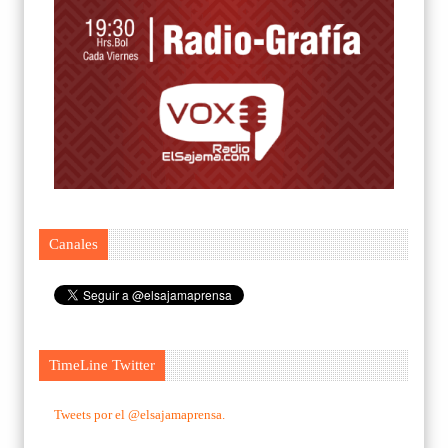
Canales
TimeLine Twitter
Tweets por el @elsajamaprensa.