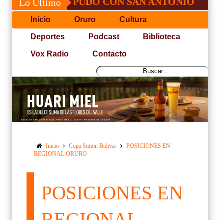
JOSÉ, NO PUDO CON SAN ANTONIO
COPA
Lo Último
Inicio
Oruro
Cultura
Deportes
Podcast
Biblioteca
Vox Radio
Contacto
Inicio
Copa Simon Bolivar
POSICIONES EN
REGIONAL ORURO
POSICIONES EN
REGIONAL