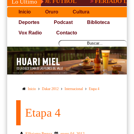
PACEÑA DE FUTBOL
FERIADO LARGO EN
Lo Último
Inicio
Oruro
Cultura
Deportes
Podcast
Biblioteca
Vox Radio
Contacto
Inicio
Dakar 2012
Internacional
Etapa 4
Etapa 4
ElSajama Prensa
enero 04, 2012