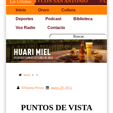
, NO PUDO CON SAN ANTONIO
COPA PAC
Lo Último
Inicio
Oruro
Cultura
Deportes
Podcast
Biblioteca
Vox Radio
Contacto
Inicio
ElSajama Prensa
marzo 29, 2012
PUNTOS DE VISTA