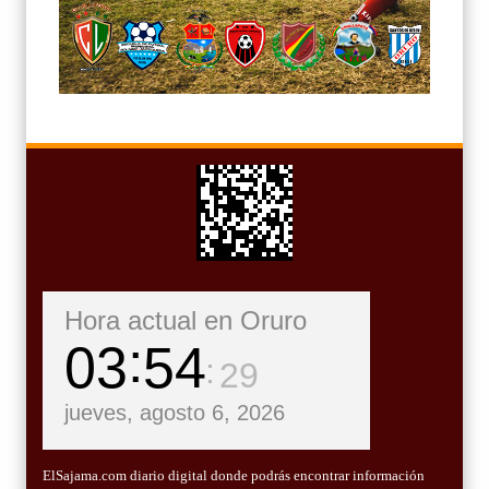
Hora actual en Oruro
03
54
31
jueves, agosto 6, 2026
ElSajama.com diario digital donde podrás encontrar información