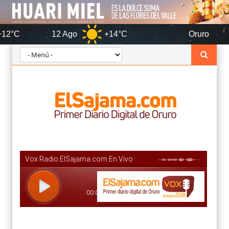
12 Ago
+14°C
Oruro