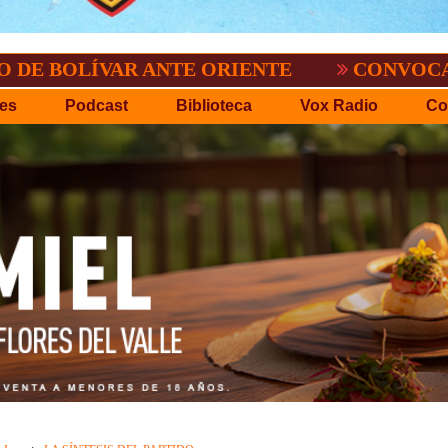
VAR ANTE ORIENTE
CONVOCATORIA DEL 
es
Podcast
Biblioteca
Vox Radio
Co