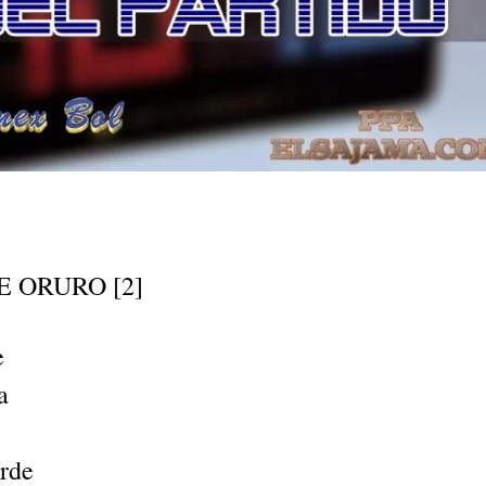
E ORURO [2]
e
a
erde