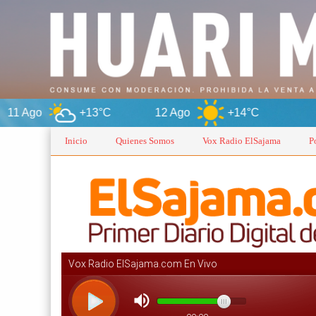
+13°C
12 Ago
+14°C
Oruro
Inicio
Quienes Somos
Vox Radio ElSajama
P