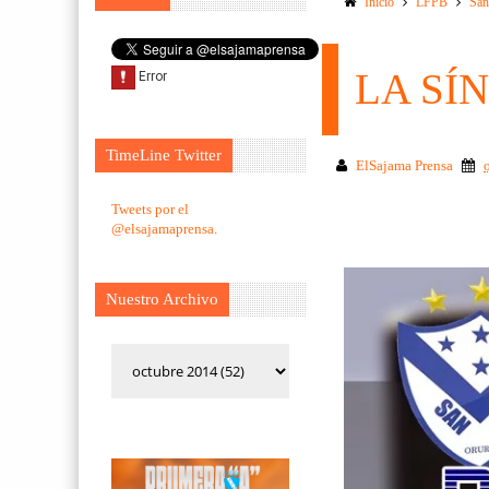
Inicio
LFPB
San
LA SÍ
TimeLine Twitter
ElSajama Prensa
Tweets por el
@elsajamaprensa.
Nuestro Archivo