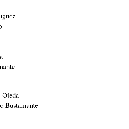
uguez
o
a
mante
o Ojeda
ro Bustamante