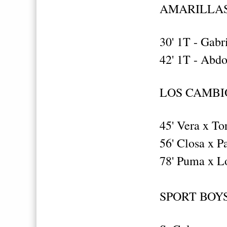
AMARILLAS
30' 1T - Gabr
42' 1T - Abd
LOS CAMBI
45' Vera x To
56' Closa x P
78' Puma x L
SPORT BOYS