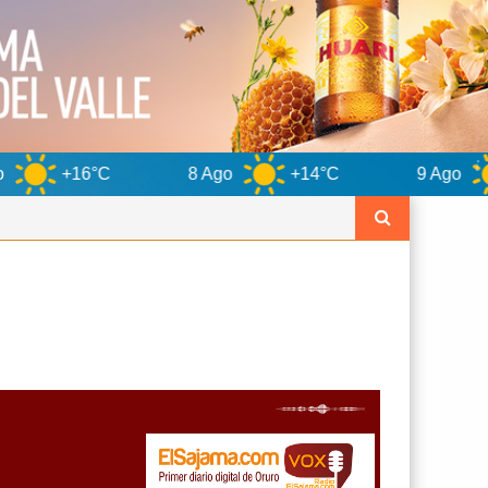
8 Ago
+14°C
9 Ago
+15°C