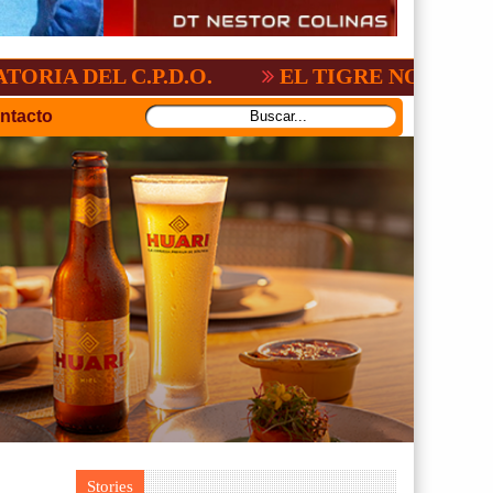
C.P.D.O.
EL TIGRE NO PERDONO A NAC
ntacto
Stories