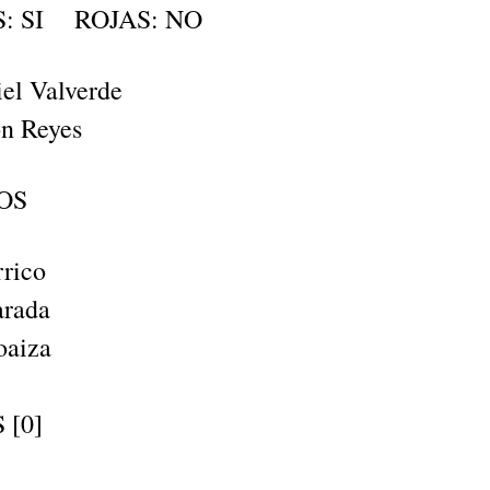
: SI ROJAS: NO
iel Valverde
on Reyes
OS
rrico
arada
oaiza
 [0]