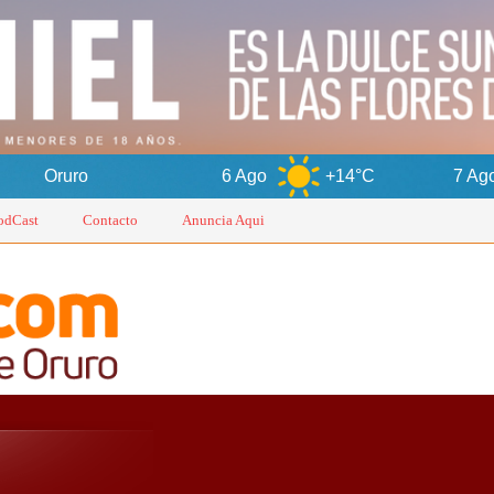
6 Ago
+14°C
7 Ago
+16°C
odCast
Contacto
Anuncia Aqui