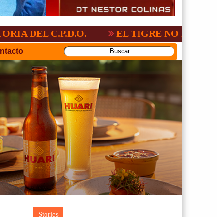
.P.D.O.
EL TIGRE NO PERDONO A NACI
ntacto
Stories