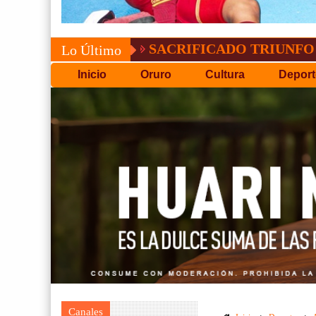
SACRIFICADO TRIUNFO DE BOLÍV
Lo Último
Inicio
Oruro
Cultura
Deport
Canales