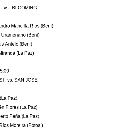
 vs. BLOOMING
jandro Mancilla Ríos (Beni)
ul Uramenano (Beni)
ús Antelo (Beni)
 Miranda (La Paz)
5:00
I vs. SAN JOSE
 (La Paz)
én Flores (La Paz)
berto Peña (La Paz)
 Ríos Moreira (Potosí)