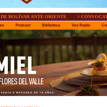
AR ANTE ORIENTE
CONVOCATORIA DEL C
es
Podcast
Biblioteca
Vox Radio
Co