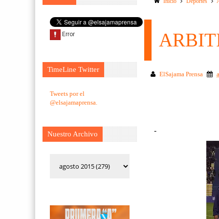
Inicio
Deportes
ARBIT
TimeLine Twitter
ElSajama Prensa
Tweets por el
@elsajamaprensa.
-
Nuestro Archivo