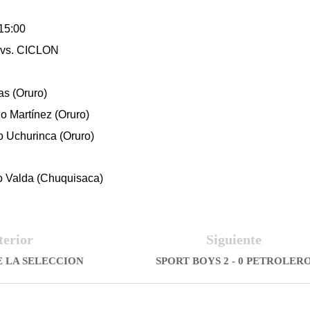
15:00
vs. CICLON
as (Oruro)
no Martínez (Oruro)
o Uchurinca (Oruro)
fo Valda (Chuquisaca)
terior
Siguiente
DE LA SELECCION
SPORT BOYS 2 - 0 PETROLER