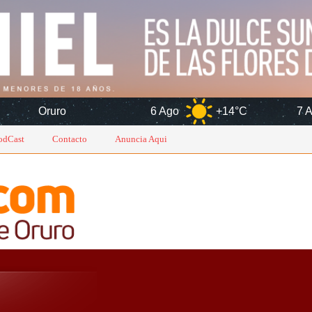
6 Ago
+14°C
7 Ago
+16°C
odCast
Contacto
Anuncia Aqui