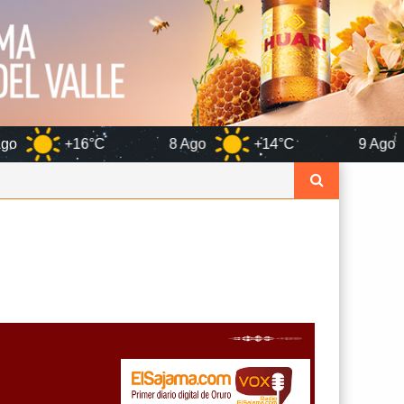
8 Ago
+14°C
9 Ago
+15°C