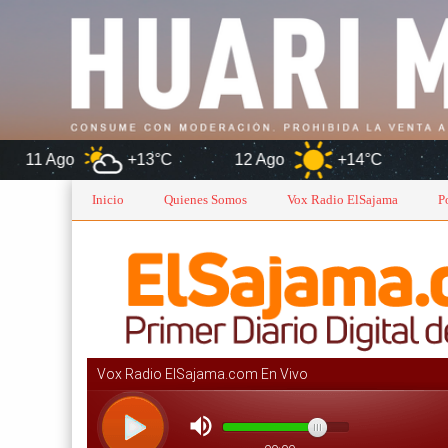
+13°C
12 Ago
+14°C
Oruro
Inicio
Quienes Somos
Vox Radio ElSajama
P