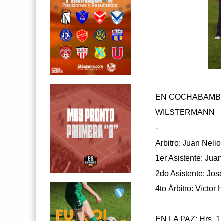
EN COCHABAMBA:
WILSTERMANN v
-
Arbitro: Juan Neli
1er Asistente: Jua
2do Asistente: Jos
4to Árbitro: Víct
EN LA PAZ: Hrs. 1