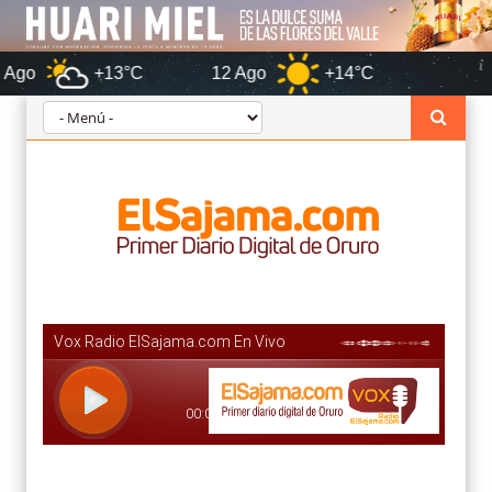
+13°C
12 Ago
+14°C
Oruro