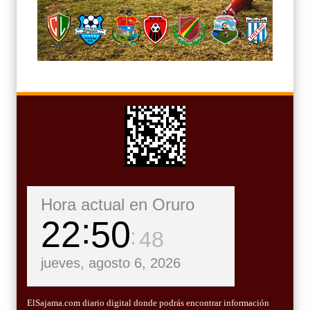
Hora actual en Oruro
22
50
49
jueves, agosto 6, 2026
ElSajama.com diario digital donde podrás encontrar información