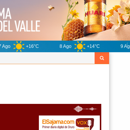
6°C
8 Ago
+14°C
9 Ago
+15°C