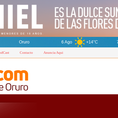
6 Ago
+14°C
7 Ago
+1
odCast
Contacto
Anuncia Aqui