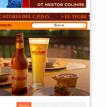
L C.P.D.O.
EL TIGRE NO PERDONO A N
ntacto
Stories