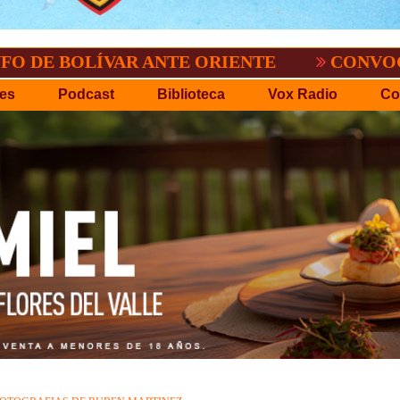
LÍVAR ANTE ORIENTE
CONVOCATORIA DE
es
Podcast
Biblioteca
Vox Radio
Co