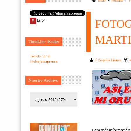
Inicio
Noticias
F
FOTOG
MART
TimeLine Twitter
Tweets por el
ElSajama Prensa
@elsajamaprensa.
Nuestro Archivo
Para más información 