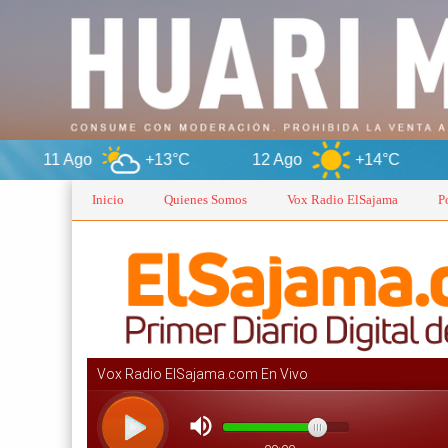
+13°C
12 Ago
+14°C
Oruro
Inicio
Quienes Somos
Vox Radio ElSajama
P