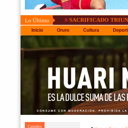
SACRIFICADO TRIUNFO DE BO
Lo Último
Inicio
Oruro
Cultura
Deport
Canales