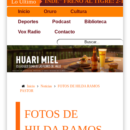
"INDE" FRENO AL TIGRE: 2-1
SA
Lo Último
Inicio
Oruro
Cultura
Deportes
Podcast
Biblioteca
Vox Radio
Contacto
Inicio
Noticias
FOTOS DE HILDA RAMOS
PASTOR
FOTOS DE
HILDA RAMOS