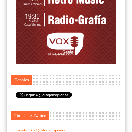
Canales
TimeLine Twitter
Tweets por el @elsajamaprensa.