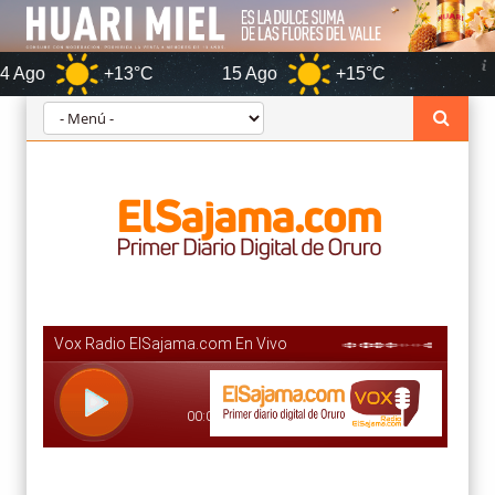
+13°C
15 Ago
+15°C
Oruro