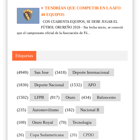
TENDRÍAN QUE COMPETIR EN LA AFO
40 EQUIPOS
CON CUARENTA EQUIPOS, SE DEBE JUGAR EL
FÚTBOL ORUREÑO 2026 - Sin fecha inicio, se conoció
que el campeonato oficial de la Asociación de Fú...
Etiquetas
(4949)
San Jose
(3418)
Deporte Internacional
(1830)
Deporte Nacional
(1532)
AFO
(1502)
LFPB
(917)
Oruro
(434)
Baloncesto
(235)
Automovilismo
(182)
Nacional B
(109)
Oruro Royal
(70)
Tecnologia
(26)
Copa Sudamericana
(20)
CPDO