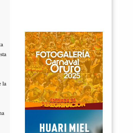
ta
sta
 la
ma