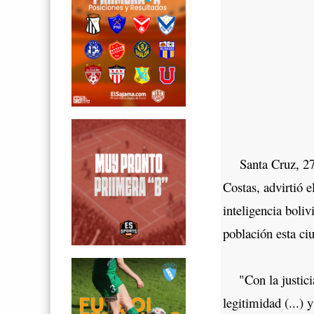
Santa Cruz, 27 f
Costas, advirtió e
inteligencia boli
población esta ci
"Con la justicia 
legitimidad (...) 