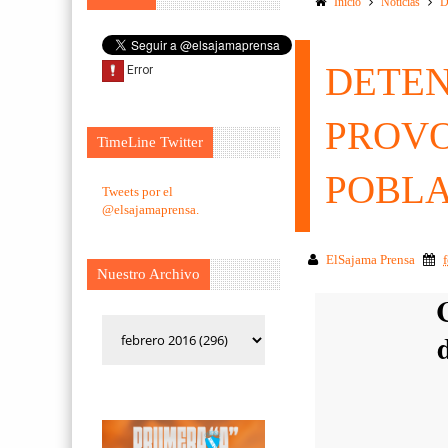
Inicio
Noticias
D
DETEN
PROVO
TimeLine Twitter
POBL
Tweets por el
@elsajamaprensa.
ElSajama Prensa
Nuestro Archivo