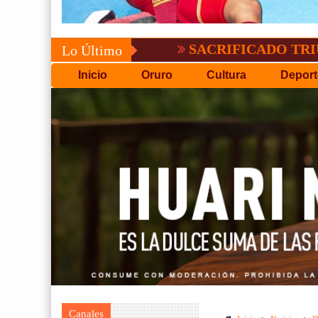
SACRIFICADO TRIUNFO DE 
Lo Último
Inicio
Oruro
Cultura
Deport
Canales