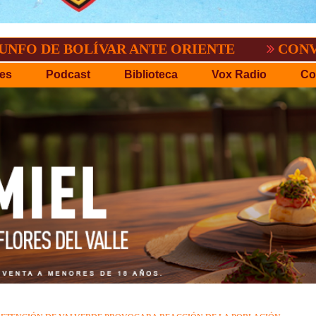
BOLÍVAR ANTE ORIENTE
CONVOCATORIA 
es
Podcast
Biblioteca
Vox Radio
Co