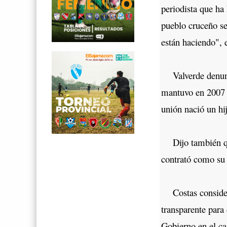
periodista que ha
pueblo cruceño se
están haciendo", 
Valverde denunci
mantuvo en 2007 u
unión nació un hi
Dijo también que
contrató como su 
Costas consideró
transparente para
Gobierno en el c