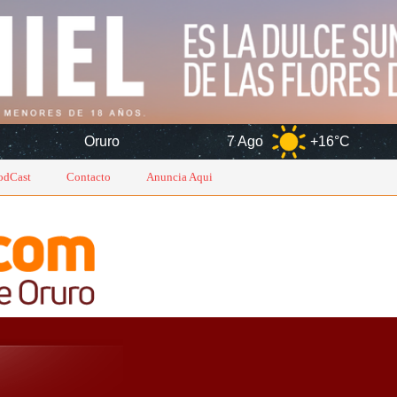
ruro
7 Ago
+16°C
8 Ago
odCast
Contacto
Anuncia Aqui