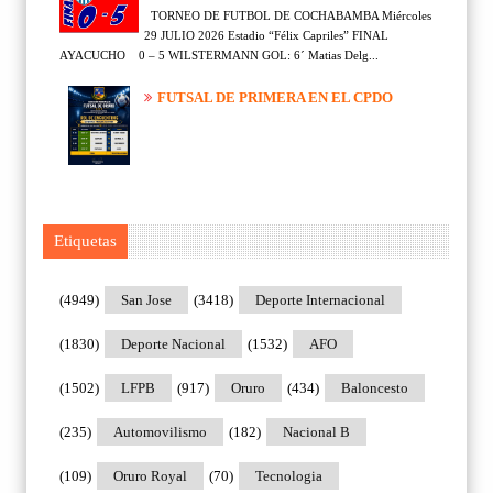
TORNEO DE FUTBOL DE COCHABAMBA Miércoles
29 JULIO 2026 Estadio “Félix Capriles” FINAL
AYACUCHO 0 – 5 WILSTERMANN GOL: 6´ Matias Delg...
FUTSAL DE PRIMERA EN EL CPDO
Etiquetas
(4949)
San Jose
(3418)
Deporte Internacional
(1830)
Deporte Nacional
(1532)
AFO
(1502)
LFPB
(917)
Oruro
(434)
Baloncesto
(235)
Automovilismo
(182)
Nacional B
(109)
Oruro Royal
(70)
Tecnologia