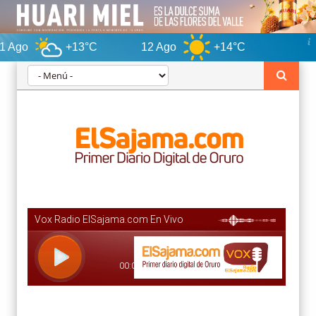
+13°C
12 Ago
+14°C
Oruro