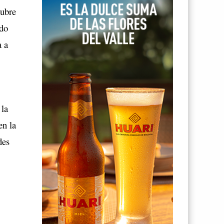
tubre
ido
a a
 la
en la
des