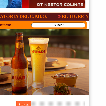
C.P.D.O.
EL TIGRE NO PERDONO A NACI
ntacto
Stories