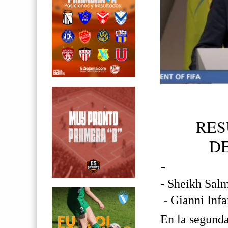
RES
DE
-
- Sheikh Salm
- Gianni Infan
En la segunda