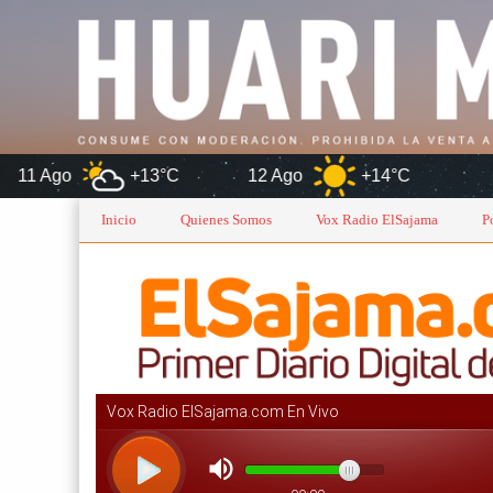
13°C
12 Ago
+14°C
Oruro
Inicio
Quienes Somos
Vox Radio ElSajama
P