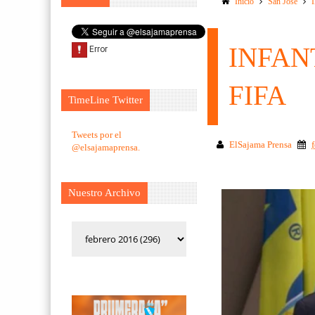
Inicio
San Jose
INFAN
FIFA
TimeLine Twitter
Tweets por el
ElSajama Prensa
@elsajamaprensa.
Nuestro Archivo