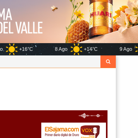
8 Ago
+14°C
9 Ago
+15°C