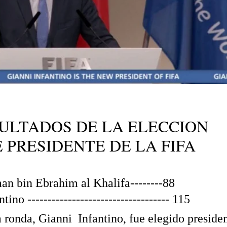
ULTADOS DE LA ELECCION
 PRESIDENTE DE LA FIFA
an bin Ebrahim al Khalifa--------88
tino ----------------------------------- 115
 ronda, Gianni Infantino, fue elegido preside