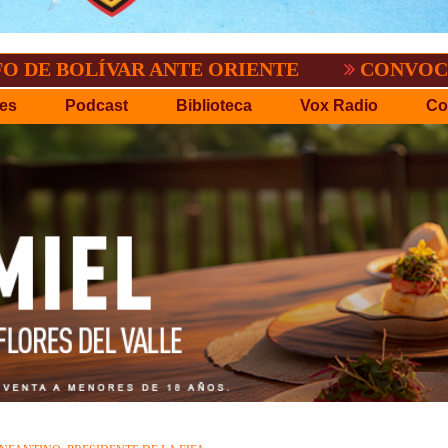
VAR ANTE ORIENTE
CONVOCATORIA DEL 
es
Podcast
Biblioteca
Vox Radio
Co