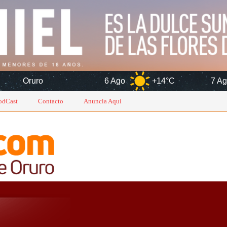
6 Ago
+14°C
7 Ago
+16°C
odCast
Contacto
Anuncia Aqui