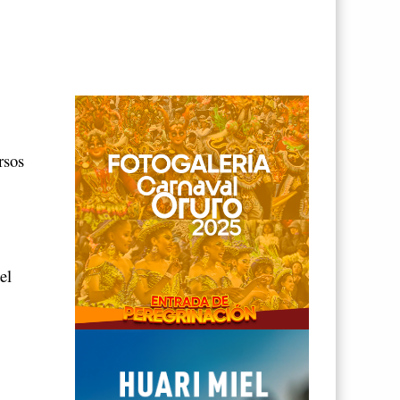
rsos
el