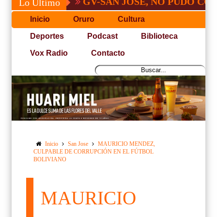
GV-SAN JOSÉ, NO PUDO CON SAN A
Lo Último
Inicio
Oruro
Cultura
Deportes
Podcast
Biblioteca
Vox Radio
Contacto
Inicio
San Jose
MAURICIO MENDEZ,
CULPABLE DE CORRUPCIÓN EN EL FÚTBOL
BOLIVIANO
MAURICIO