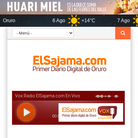
6 Ago
+14°C
7 Ago
+16°C