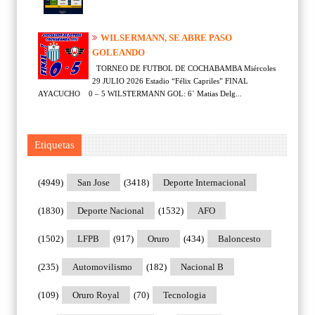
WILSERMANN, SE ABRE PASO
GOLEANDO
TORNEO DE FUTBOL DE COCHABAMBA Miércoles
29 JULIO 2026 Estadio “Félix Capriles” FINAL
AYACUCHO 0 – 5 WILSTERMANN GOL: 6´ Matias Delg...
Etiquetas
(4949)
San Jose
(3418)
Deporte Internacional
(1830)
Deporte Nacional
(1532)
AFO
(1502)
LFPB
(917)
Oruro
(434)
Baloncesto
(235)
Automovilismo
(182)
Nacional B
(109)
Oruro Royal
(70)
Tecnologia