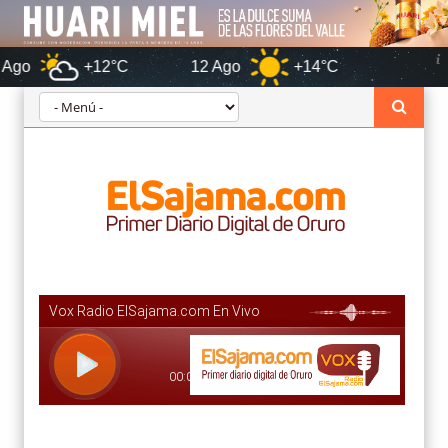
+12°C
12 Ago
+14°C
Oruro