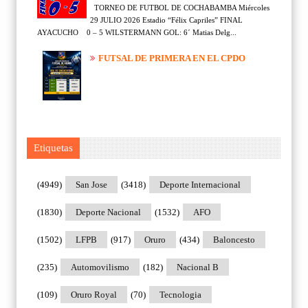
TORNEO DE FUTBOL DE COCHABAMBA Miércoles
29 JULIO 2026 Estadio “Félix Capriles” FINAL
AYACUCHO 0 – 5 WILSTERMANN GOL: 6´ Matias Delg...
FUTSAL DE PRIMERA EN EL CPDO
Etiquetas
(4949)
San Jose
(3418)
Deporte Internacional
(1830)
Deporte Nacional
(1532)
AFO
(1502)
LFPB
(917)
Oruro
(434)
Baloncesto
(235)
Automovilismo
(182)
Nacional B
(109)
Oruro Royal
(70)
Tecnologia