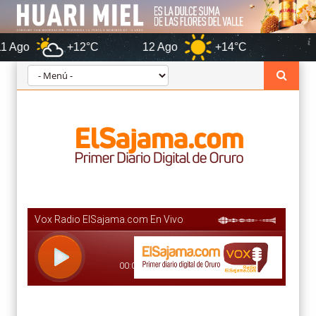
+12°C
12 Ago
+14°C
Oruro