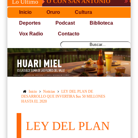
 NO PUDO CON SAN ANTONIO
COPA PACE
Lo Último
Inicio
Oruro
Cultura
Deportes
Podcast
Biblioteca
Vox Radio
Contacto
Inicio
Noticias
LEY DEL PLAN DE
DESARROLLO QUE INVERTIRA $us 50 MILLONES
HASTA EL 2020
LEY DEL PLAN