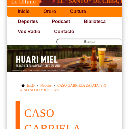
EL "SANTO" DE CBBA, DERROTA
Lo Último
Inicio
Oruro
Cultura
Deportes
Podcast
Biblioteca
Vox Radio
Contacto
Inicio
Noticias
CASO GABRIELA ZAPATA: SIN
NIÑO NO HAY RESERVA
CASO
GABRIELA