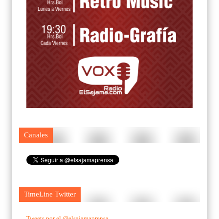
Canales
TimeLine Twitter
Tweets por el @elsajamaprensa.