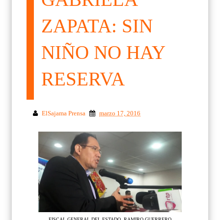
ZAPATA: SIN
NIÑO NO HAY
RESERVA
ElSajama Prensa
marzo 17, 2016
FISCAL GENERAL DEL ESTADO, RAMIRO GUERRERO