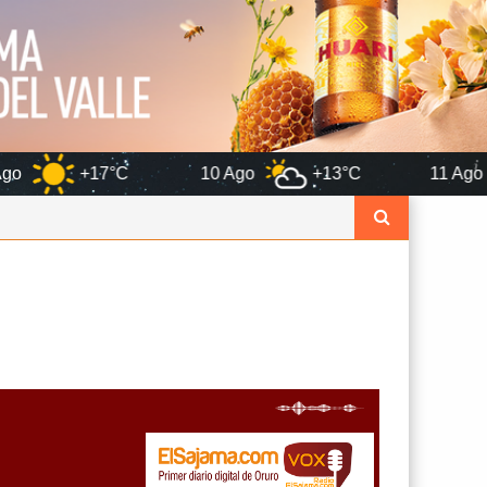
C
10 Ago
+13°C
11 Ago
+12°C