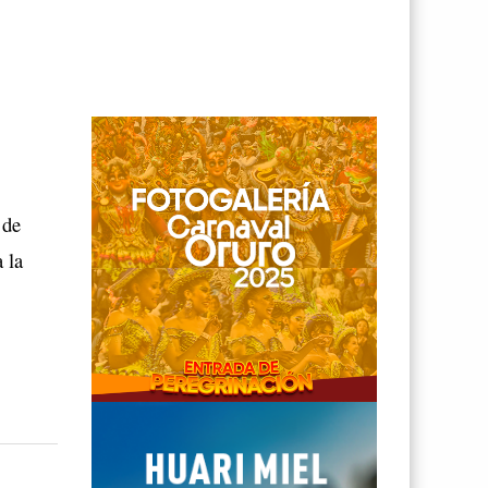
e
 de
 la