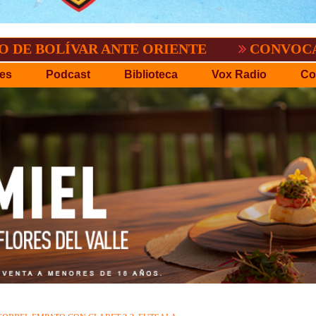
VAR ANTE ORIENTE
CONVOCATORIA DEL 
es
Podcast
Biblioteca
Vox Radio
Co