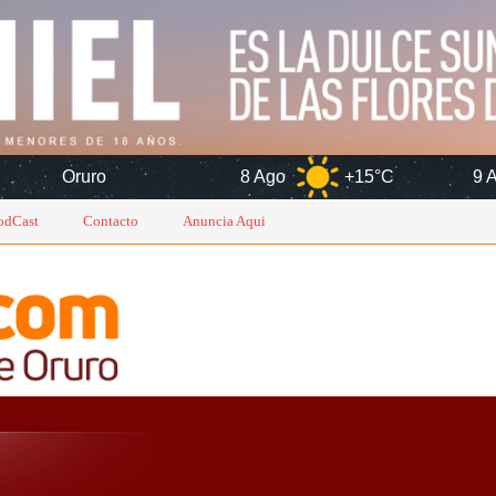
8 Ago
+15°C
9 Ago
+17°
odCast
Contacto
Anuncia Aqui