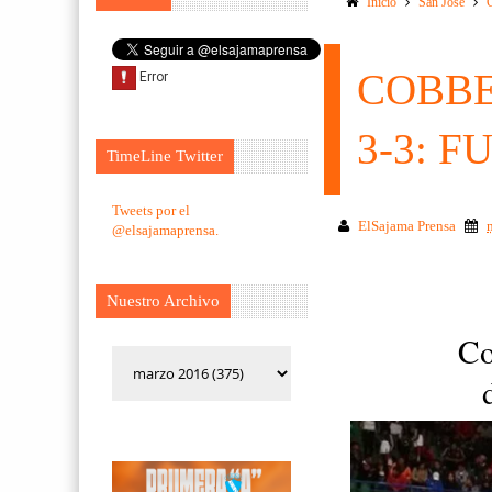
Inicio
San Jose
COBBE
3-3: 
TimeLine Twitter
Tweets por el
ElSajama Prensa
@elsajamaprensa.
Nuestro Archivo
Co