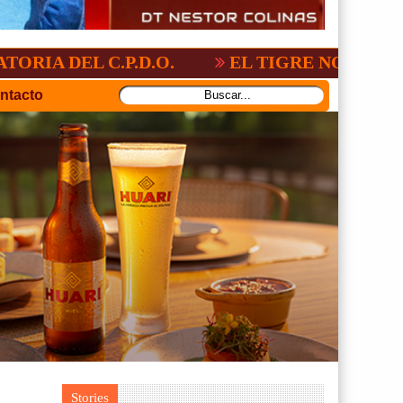
C.P.D.O.
EL TIGRE NO PERDONO A NAC
ntacto
Stories