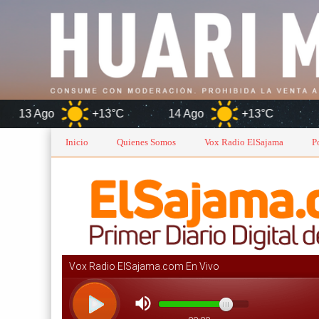
+13°C
14 Ago
+13°C
Oruro
Inicio
Quienes Somos
Vox Radio ElSajama
P