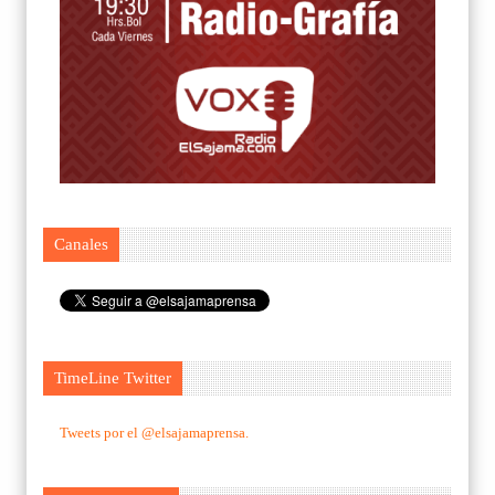
Canales
TimeLine Twitter
Tweets por el @elsajamaprensa.