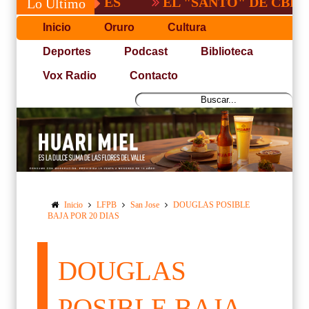
EL "SANTO" DE CBBA, DERR
Lo Último
Inicio
Oruro
Cultura
Deportes
Podcast
Biblioteca
Vox Radio
Contacto
Inicio
LFPB
San Jose
DOUGLAS POSIBLE
BAJA POR 20 DIAS
DOUGLAS
POSIBLE BAJA