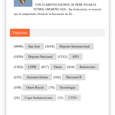
CON CUARENTA EQUIPOS, SE DEBE JUGAR EL
FÚTBOL ORUREÑO 2026 - Sin fecha inicio, se conoció
que el campeonato oficial de la Asociación de Fú...
Etiquetas
(4949)
San Jose
(3418)
Deporte Internacional
(1830)
Deporte Nacional
(1532)
AFO
(1502)
LFPB
(917)
Oruro
(434)
Baloncesto
(235)
Automovilismo
(182)
Nacional B
(109)
Oruro Royal
(70)
Tecnologia
(26)
Copa Sudamericana
(20)
CPDO