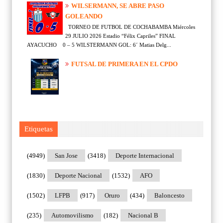
WILSERMANN, SE ABRE PASO
GOLEANDO
TORNEO DE FUTBOL DE COCHABAMBA Miércoles
29 JULIO 2026 Estadio “Félix Capriles” FINAL
AYACUCHO 0 – 5 WILSTERMANN GOL: 6´ Matias Delg...
FUTSAL DE PRIMERA EN EL CPDO
Etiquetas
(4949)
San Jose
(3418)
Deporte Internacional
(1830)
Deporte Nacional
(1532)
AFO
(1502)
LFPB
(917)
Oruro
(434)
Baloncesto
(235)
Automovilismo
(182)
Nacional B