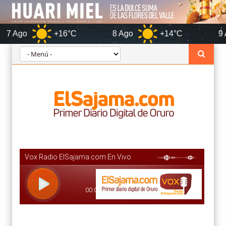
+16°C
8 Ago
+14°C
9 Ago