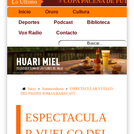
COPA PACEÑA DE FUTBOL
Lo Último
Inicio
Oruro
Cultura
Deportes
Podcast
Biblioteca
Vox Radio
Contacto
Inicio
Automovilismo
ESPECTACULAR VUELCO
DEL PILOTO TOMAS BARACATT
ESPECTACULA
R VUELCO DEL