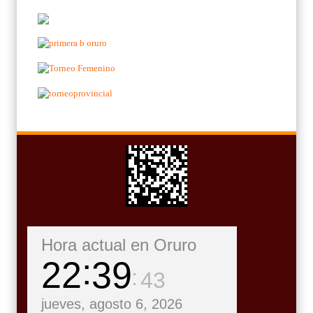
Hora actual en Oruro
22
39
43
jueves, agosto 6, 2026