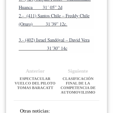
Huanca 31´ 05” 2d
2.-
(411) Santos Chile – Freddy Chile
(Oruro) 31´39” 12c.
3.- (402) Israel Sandóval – David Vera
31´30” 14c
Anterior
Siguiente
ESPECTACULAR
CLASIFICACIÓN
VUELCO DEL PILOTO
FINAL DE LA
TOMAS BARACATT
COMPETENCIA DE
AUTOMOVILISMO
Otras noticias: