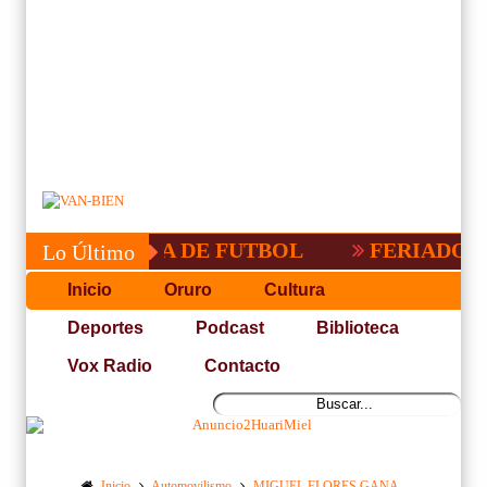
COPA PACEÑA DE FUTBOL
FERIADO LA
Lo Último
Inicio
Oruro
Cultura
Deportes
Podcast
Biblioteca
Vox Radio
Contacto
Inicio
Automovilismo
MIGUEL FLORES GANA