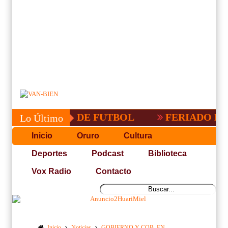
PA PACEÑA DE FUTBOL
FERIADO LARGO
Lo Último
Inicio
Oruro
Cultura
Deportes
Podcast
Biblioteca
Vox Radio
Contacto
Inicio
Noticias
GOBIERNO Y COB, EN