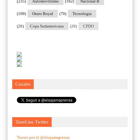
(235)
Automovilismo
(182)
Nacional B
(109)
Oruro Royal
(70)
Tecnologia
(26)
Copa Sudamericana
(20)
CPDO
Canales
TimeLine Twitter
Tweets por el @elsajamaprensa.