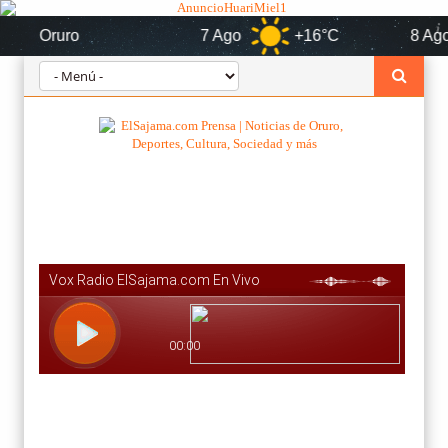
Oruro
7 Ago
+16°C
8 Ago