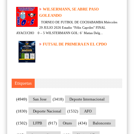
WILSERMANN, SE ABRE PASO
GOLEANDO
TORNEO DE FUTBOL DE COCHABAMBA Miércoles
29 JULIO 2026 Estadio “Félix Capriles” FINAL
AYACUCHO 0 – 5 WILSTERMANN GOL: 6´ Matias Delg...
FUTSAL DE PRIMERA EN EL CPDO
Etiquetas
(4949)
San Jose
(3418)
Deporte Internacional
(1830)
Deporte Nacional
(1532)
AFO
(1502)
LFPB
(917)
Oruro
(434)
Baloncesto