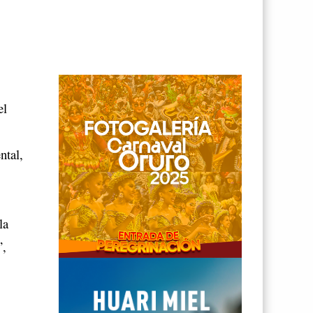
el
ntal,
la
”,