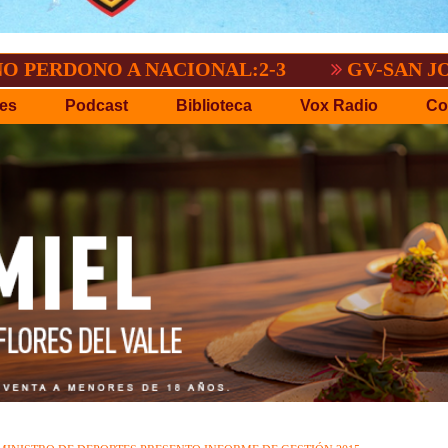
O A NACIONAL:2-3
GV-SAN JOSÉ, NO P
es
Podcast
Biblioteca
Vox Radio
Co