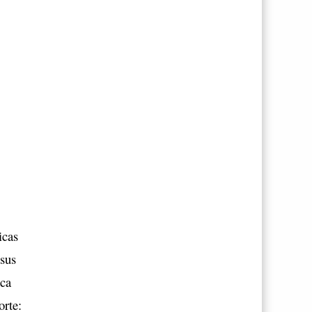
icas
 sus
ica
orte: