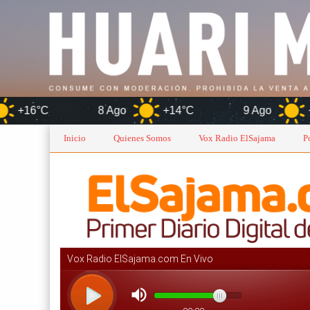
8 Ago
+14°C
9 Ago
+15°C
Inicio
Quienes Somos
Vox Radio ElSajama
P