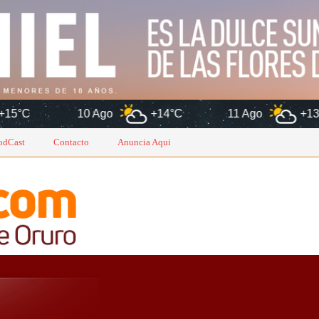
10 Ago
+14°C
11 Ago
+13°C
12 A
odCast
Contacto
Anuncia Aqui