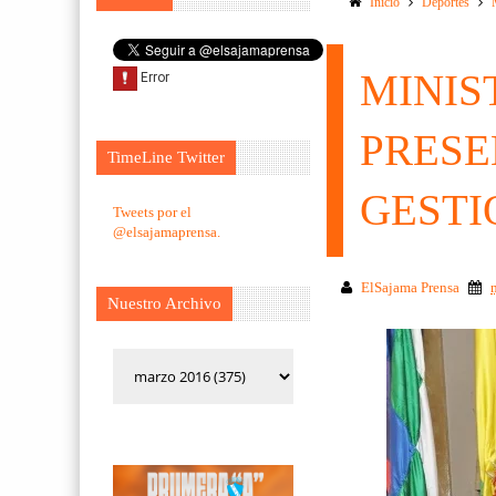
Inicio
Deportes
MINIS
PRESE
TimeLine Twitter
GESTI
Tweets por el
@elsajamaprensa.
ElSajama Prensa
Nuestro Archivo