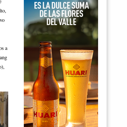
e
lto,
ivo
os a
iang
o),