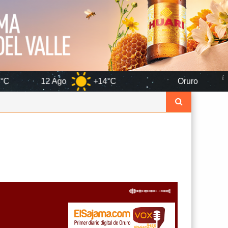
go
+14°C
Oruro
6 Ago