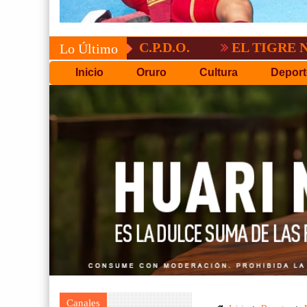
EL TIGRE NO PERDON
Lo Último
Inicio
Oruro
Cultura
Deport
Canales