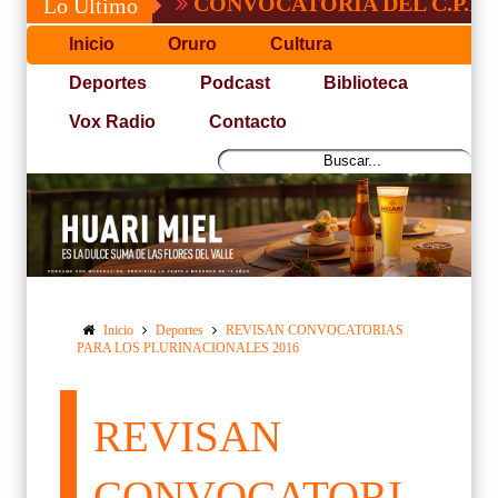
CONVOCATORIA DEL C.P.D.O.
Lo Último
Inicio
Oruro
Cultura
Deportes
Podcast
Biblioteca
Vox Radio
Contacto
Inicio
Deportes
REVISAN CONVOCATORIAS
PARA LOS PLURINACIONALES 2016
REVISAN
CONVOCATORI