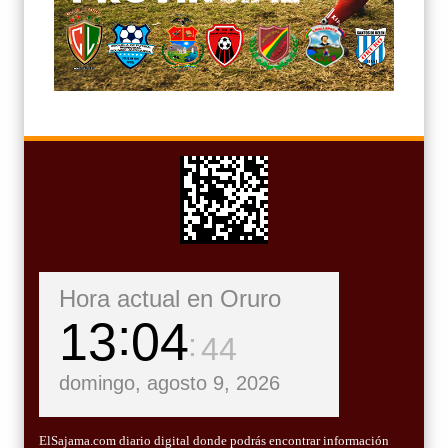
Hora actual en Oruro
13
04
45
domingo, agosto 9, 2026
ElSajama.com diario digital donde podrás encontrar información