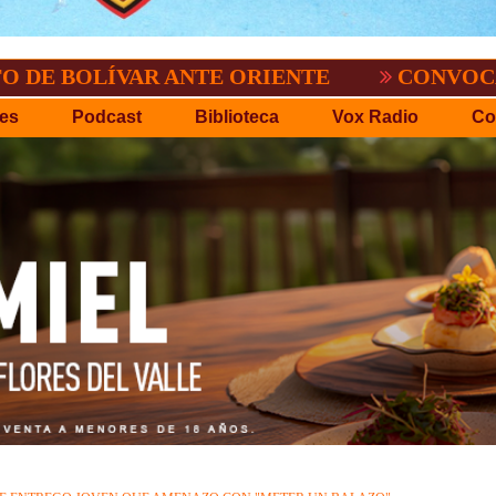
ÍVAR ANTE ORIENTE
CONVOCATORIA DEL
es
Podcast
Biblioteca
Vox Radio
Co