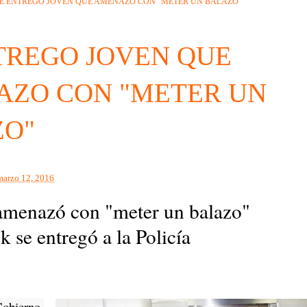
E ENTREGO JOVEN QUE AMENAZO CON "METER UN BALAZO"
TREGO JOVEN QUE
ZO CON "METER UN
ZO"
marzo 12, 2016
amenazó con "meter un balazo"
 se entregó a la Policía
Gobierno,