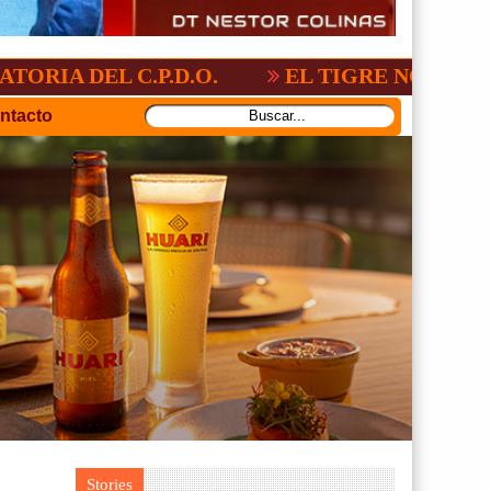
 C.P.D.O.
EL TIGRE NO PERDONO A NA
ntacto
Stories