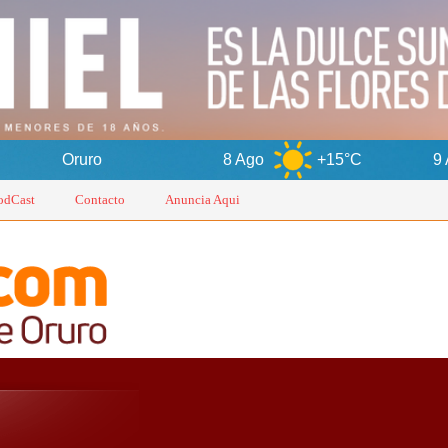
8 Ago
+15°C
9 Ago
+17°
odCast
Contacto
Anuncia Aqui