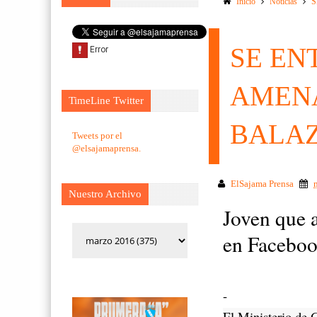
Inicio
Noticias
S
SE EN
AMENA
TimeLine Twitter
BALA
Tweets por el
@elsajamaprensa.
ElSajama Prensa
Nuestro Archivo
Joven que 
en Facebook
-
El Ministerio de 