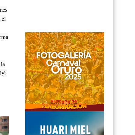
ones
 el
arma
 la
ly':