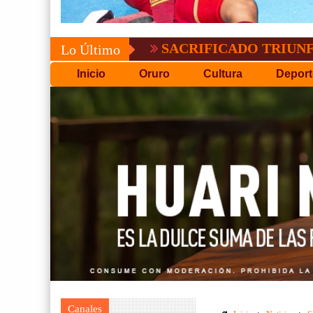
SACRIFICADO TRIUNFO DE BOL
Lo Último
Inicio
Oruro
Cultura
Deport
Canales