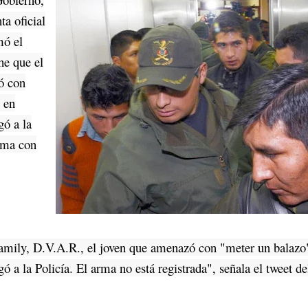
ta oficial
mó el
he que el
ó con
 en
gó a la
arma con
ily, D.V.A.R., el joven que amenazó con "meter un balazo
ó a la Policía. El arma no está registrada", señala el tweet de