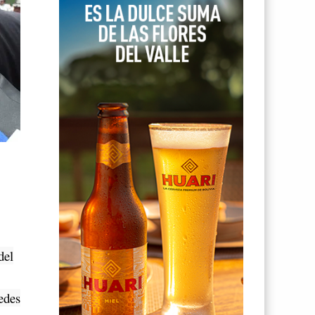
del
edes