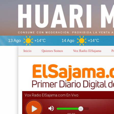
+14°C
14 Ago
+14°C
Oruro
Inicio
Quienes Somos
Vox Radio ElSajama
P