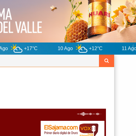
C
10 Ago
+12°C
11 Ago
+12°C