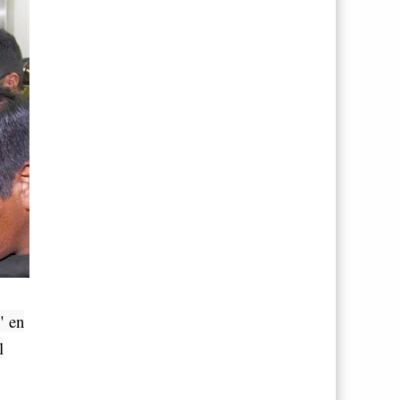
" en
l