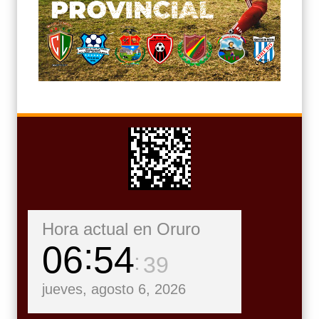
Hora actual en Oruro
06
54
41
jueves, agosto 6, 2026