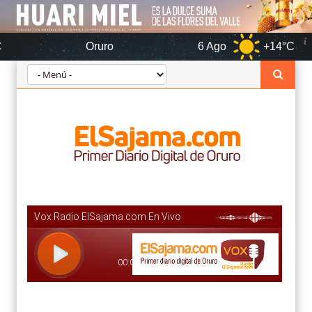
Oruro
6 Ago
+14°C
7 Ag