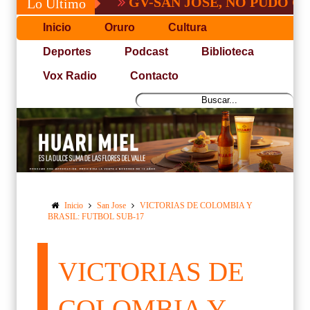
GV-SAN JOSÉ, NO PUDO CON SAN
Lo Último
Inicio
Oruro
Cultura
Deportes
Podcast
Biblioteca
Vox Radio
Contacto
Inicio
San Jose
VICTORIAS DE COLOMBIA Y
BRASIL: FUTBOL SUB-17
VICTORIAS DE
COLOMBIA Y