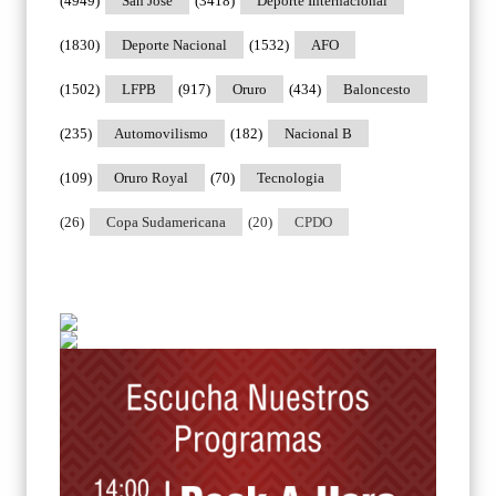
(4949)
San Jose
(3418)
Deporte Internacional
(1830)
Deporte Nacional
(1532)
AFO
(1502)
LFPB
(917)
Oruro
(434)
Baloncesto
(235)
Automovilismo
(182)
Nacional B
(109)
Oruro Royal
(70)
Tecnologia
(26)
Copa Sudamericana
(20)
CPDO