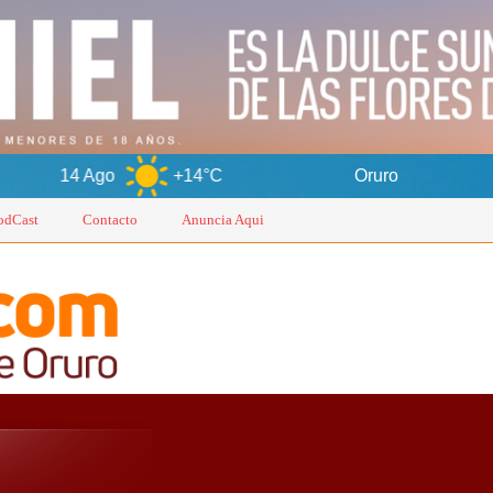
Ago
+14°C
Oruro
8 Ago
odCast
Contacto
Anuncia Aqui