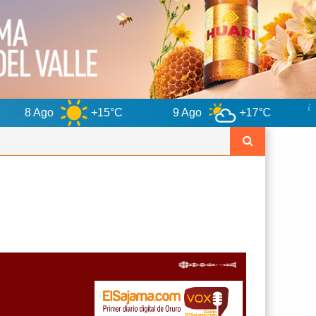
+15°C
9 Ago
+17°C
10 Ago