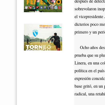
después de detect
sobrevolaron ino
el vicepresidente
dicterios poco men
primero y un peri
Ocho años despué
prueba que su plu
Linera, en una co
política en el pa
expresión conculc
base gritó, en un
radical, una retah