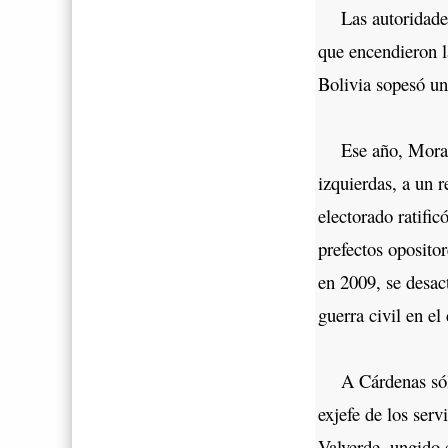
Las autoridades d
que encendieron l
Bolivia sopesó un 
Ese año, Morales 
izquierdas, a un 
electorado ratifi
prefectos oposito
en 2009, se desac
guerra civil en e
A Cárdenas sólo 
exjefe de los serv
Valverde, ungido 