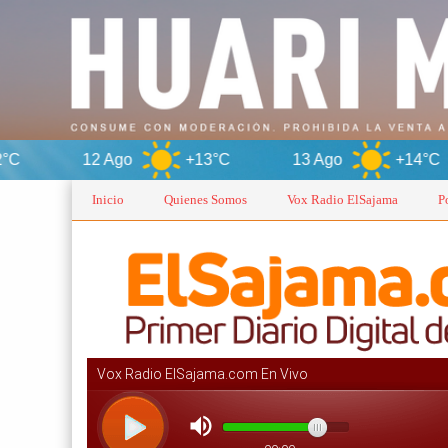
12 Ago
+13°C
13 Ago
+14°C
14 
Inicio
Quienes Somos
Vox Radio ElSajama
P