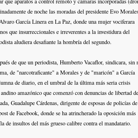
ar que aparatos a control remoto y cámaras incorporadas (dro
pinadamente de noche las moradas del presidente Evo Morale
 Alvaro García Linera en La Paz, donde una mujer vociferara
os que insurreccionales e irreverentes a la investidura del
odista aludiera desafiante la hombría del segundo.
s de que un periodista, Humberto Vacaflor, sindicara, sin
ma, de "narcotraficante" a Morales y de "maricón" a García
lumna de diario, en el umbral de la última más seria crisis
ís andino amazónico que comenzó con denuncias de libertad d
ada, Guadalupe Cárdenas, dirigente de esposas de policías de
 post de Facebook, donde se ha atrincherado la oposición más
íla de insultos del más grueso calibre contra el mandatario.