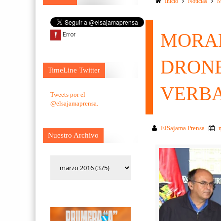
Inicio
Noticias
M
MORAL
DRONE
TimeLine Twitter
VERB
Tweets por el
@elsajamaprensa.
ElSajama Prensa
Nuestro Archivo