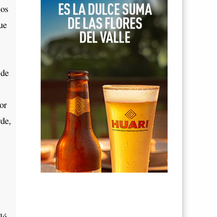
los
ue
 de
or
rde,
ló