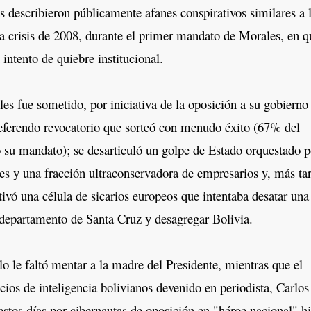
escribieron públicamente afanes conspirativos similares a 
a crisis de 2008, durante el primer mandato de Morales, en q
intento de quiebre institucional.
fue sometido, por iniciativa de la oposición a su gobierno
referendo revocatorio que sorteó con menudo éxito (67% del
có su mandato); se desarticuló un golpe de Estado orquestado p
res y una fracción ultraconservadora de empresarios y, más ta
tivó una célula de sicarios europeos que intentaba desatar una
l departamento de Santa Cruz y desagregar Bolivia.
le faltó mentar a la madre del Presidente, mientras que el
icios de inteligencia bolivianos devenido en periodista, Carlos
estos días por cibernautas de oposición en "héroe nacional" hi