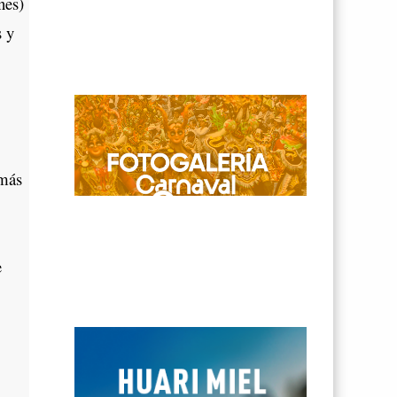
nes)
s y
 más
e