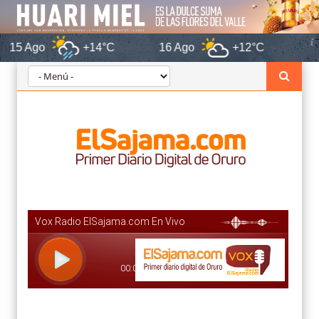
+14°C
16 Ago
+12°C
Orur