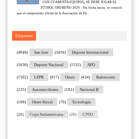
CON CUARENTA EQUIPOS, SE DEBE JUGAR EL
FÚTBOL ORUREÑO 2026 - Sin fecha inicio, se conoció
que el campeonato oficial de la Asociación de Fú...
Etiquetas
(4949)
San Jose
(3418)
Deporte Internacional
(1830)
Deporte Nacional
(1532)
AFO
(1502)
LFPB
(917)
Oruro
(434)
Baloncesto
(235)
Automovilismo
(182)
Nacional B
(109)
Oruro Royal
(70)
Tecnologia
(26)
Copa Sudamericana
(20)
CPDO