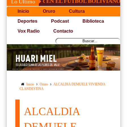
CO LIDER EN EL FUTBOL BOLIVIANO
PO
Lo Último
Inicio
Oruro
Cultura
Deportes
Podcast
Biblioteca
Vox Radio
Contacto
Inicio
Oruro
ALCALDIA DEMUELE VIVIENDA
CLANDESTINA
ALCALDIA
DEMUELE