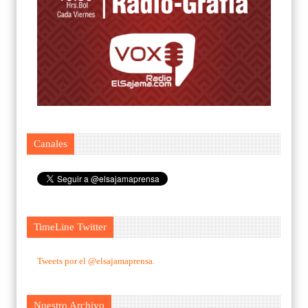
Canales
TimeLine Twitter
Tweets por el @elsajamaprensa.
Nuestro Archivo