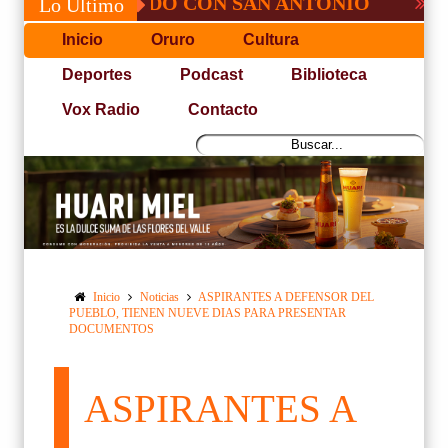
É, NO PUDO CON SAN ANTONIO
COPA PA
Lo Último
Inicio
Oruro
Cultura
Deportes
Podcast
Biblioteca
Vox Radio
Contacto
Inicio
Noticias
ASPIRANTES A DEFENSOR DEL
PUEBLO, TIENEN NUEVE DIAS PARA PRESENTAR
DOCUMENTOS
ASPIRANTES A