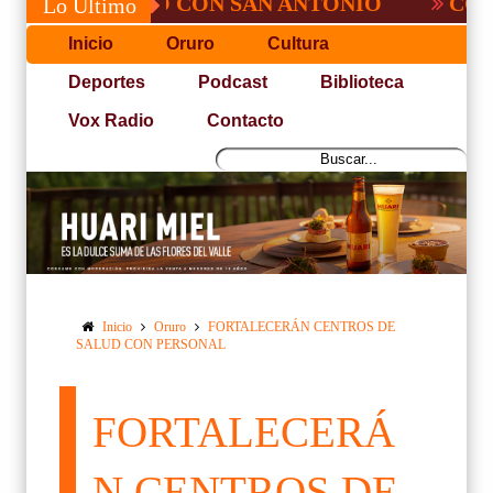
 NO PUDO CON SAN ANTONIO
COPA PAC
Lo Último
Inicio
Oruro
Cultura
Deportes
Podcast
Biblioteca
Vox Radio
Contacto
Inicio
Oruro
FORTALECERÁN CENTROS DE
SALUD CON PERSONAL
FORTALECERÁ
N CENTROS DE