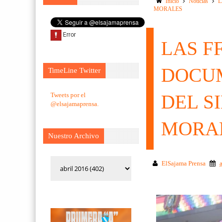
Inicio
Noticias
L
MORALES
LAS F
DOCU
TimeLine Twitter
Tweets por el
DEL S
@elsajamaprensa.
MORA
Nuestro Archivo
ElSajama Prensa