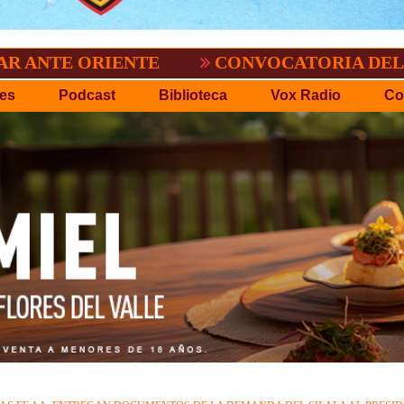
.O.
EL TIGRE NO PERDONO A NACIONAL:
es
Podcast
Biblioteca
Vox Radio
Co