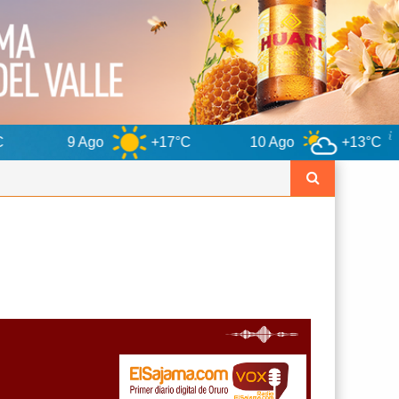
o
+17°C
10 Ago
+13°C
11 Ago