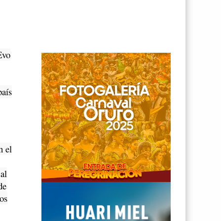
Evo
país
 el
al
de
os