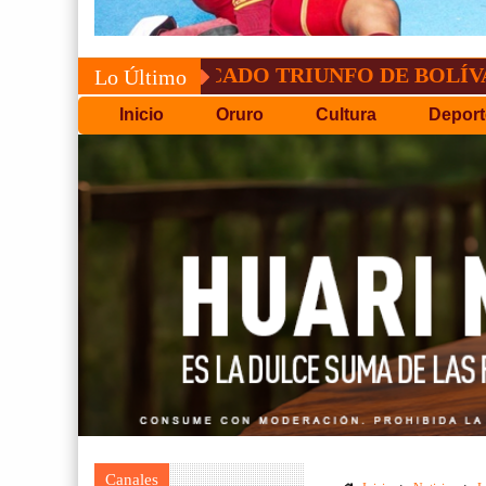
CONVOCATORIA DEL C.P.D
Lo Último
Inicio
Oruro
Cultura
Deport
Canales