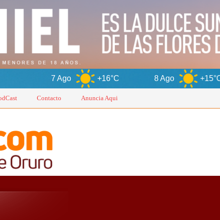
 Ago
+16°C
8 Ago
+15°C
9 Ag
odCast
Contacto
Anuncia Aqui