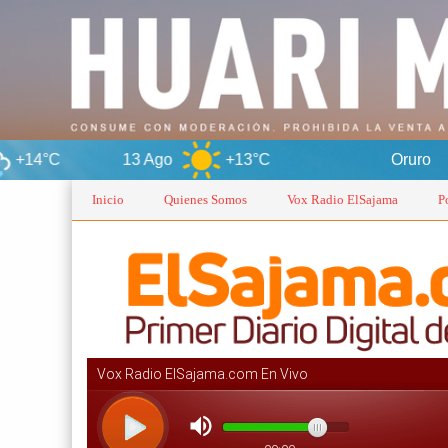
13 Ago
+13°C
Oruro
7
Inicio
Quienes Somos
Vox Radio ElSajama
P