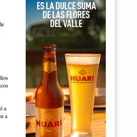
de
n
dios
icos
ó a
en a