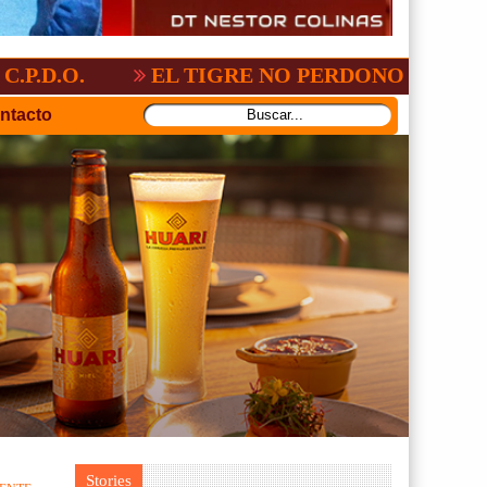
2-3
GV-SAN JOSÉ, NO PUDO CON SAN A
ntacto
Stories