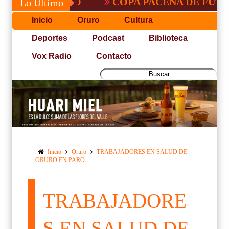
COPA PACEÑA DE FUTBOL
Lo Último
Inicio
Oruro
Cultura
Deportes
Podcast
Biblioteca
Vox Radio
Contacto
Inicio
Oruro
TRABAJADORES EN SALUD DE
ORURO EN PARO
TRABAJADORE
S EN SALUD DE