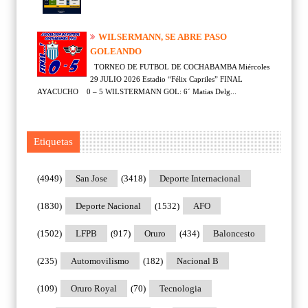
WILSERMANN, SE ABRE PASO
GOLEANDO
TORNEO DE FUTBOL DE COCHABAMBA Miércoles
29 JULIO 2026 Estadio “Félix Capriles” FINAL
AYACUCHO 0 – 5 WILSTERMANN GOL: 6´ Matias Delg...
Etiquetas
(4949)
San Jose
(3418)
Deporte Internacional
(1830)
Deporte Nacional
(1532)
AFO
(1502)
LFPB
(917)
Oruro
(434)
Baloncesto
(235)
Automovilismo
(182)
Nacional B
(109)
Oruro Royal
(70)
Tecnologia