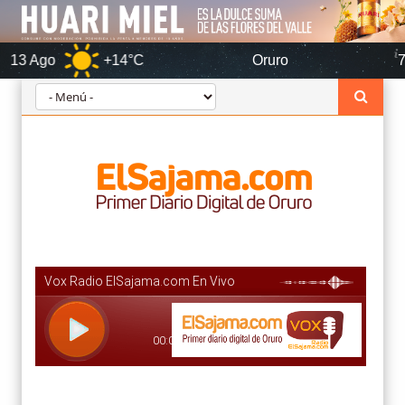
+14°C
Oruro
7 Ago