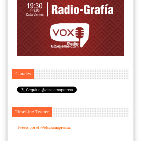
Canales
TimeLine Twitter
Tweets por el @elsajamaprensa.