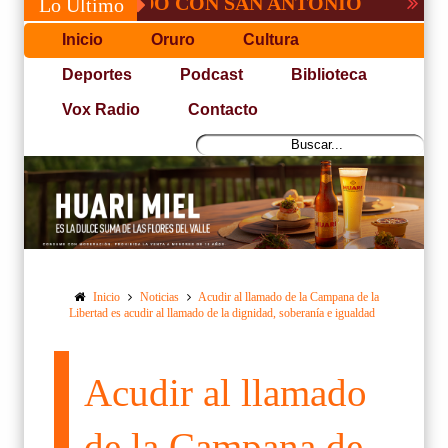
, NO PUDO CON SAN ANTONIO
COPA PAC
Lo Último
Inicio
Oruro
Cultura
Deportes
Podcast
Biblioteca
Vox Radio
Contacto
Inicio
Noticias
Acudir al llamado de la Campana de la
Libertad es acudir al llamado de la dignidad, soberanía e igualdad
Acudir al llamado
de la Campana de