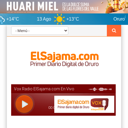
13 Ago
+13°C
Oruro