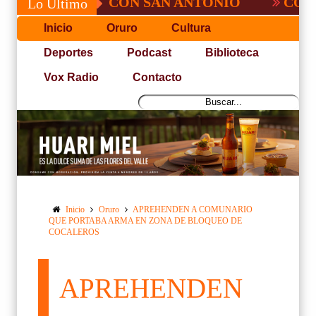
NO PUDO CON SAN ANTONIO
COPA PACE
Lo Último
Inicio
Oruro
Cultura
Deportes
Podcast
Biblioteca
Vox Radio
Contacto
Inicio
Oruro
APREHENDEN A COMUNARIO
QUE PORTABA ARMA EN ZONA DE BLOQUEO DE
COCALEROS
APREHENDEN