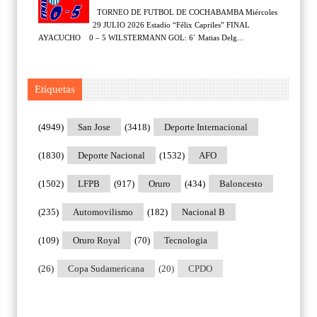
TORNEO DE FUTBOL DE COCHABAMBA Miércoles
29 JULIO 2026 Estadio “Félix Capriles” FINAL
AYACUCHO 0 – 5 WILSTERMANN GOL: 6´ Matias Delg...
Etiquetas
(4949)
San Jose
(3418)
Deporte Internacional
(1830)
Deporte Nacional
(1532)
AFO
(1502)
LFPB
(917)
Oruro
(434)
Baloncesto
(235)
Automovilismo
(182)
Nacional B
(109)
Oruro Royal
(70)
Tecnologia
(26)
Copa Sudamericana
(20)
CPDO