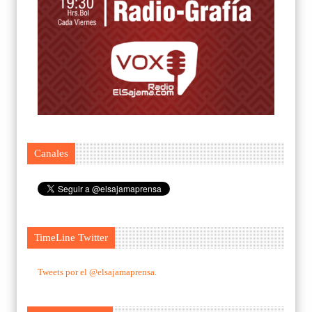
Canales
TimeLine Twitter
Tweets por el @elsajamaprensa.