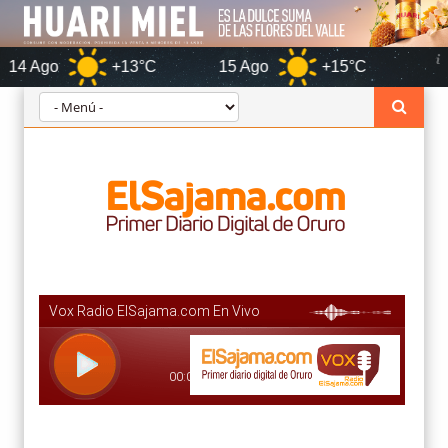
+13°C
15 Ago
+15°C
Oruro