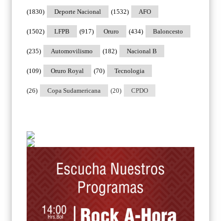
(1830)
Deporte Nacional
(1532)
AFO
(1502)
LFPB
(917)
Oruro
(434)
Baloncesto
(235)
Automovilismo
(182)
Nacional B
(109)
Oruro Royal
(70)
Tecnologia
(26)
Copa Sudamericana
(20)
CPDO