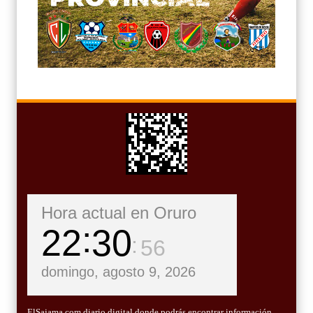
Hora actual en Oruro
22
30
58
domingo, agosto 9, 2026
ElSajama.com diario digital donde podrás encontrar información