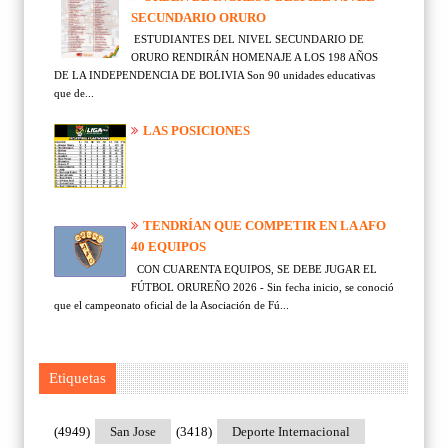
SECUNDARIO ORURO
ESTUDIANTES DEL NIVEL SECUNDARIO DE
ORURO RENDIRÁN HOMENAJE A LOS 198 AÑOS
DE LA INDEPENDENCIA DE BOLIVIA Son 90 unidades educativas
que de...
LAS POSICIONES
TENDRÍAN QUE COMPETIR EN LA AFO
40 EQUIPOS
CON CUARENTA EQUIPOS, SE DEBE JUGAR EL
FÚTBOL ORUREÑO 2026 - Sin fecha inicio, se conoció
que el campeonato oficial de la Asociación de Fú...
Etiquetas
(4949)
San Jose
(3418)
Deporte Internacional