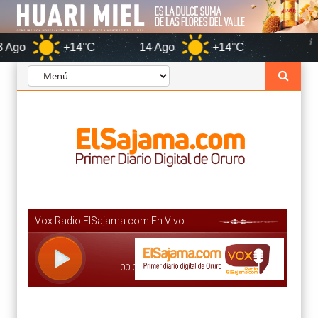
+14°C
14 Ago
+14°C
Oruro