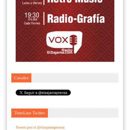
Canales
TimeLine Twitter
Tweets por el @elsajamaprensa.