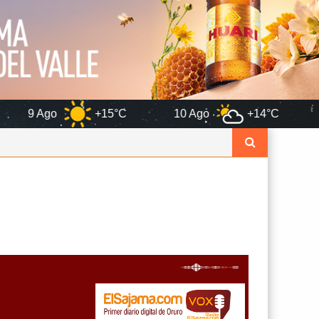
+15°C
10 Ago
+14°C
11 Ago