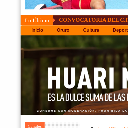
CONVOCATORIA DEL C.P.D.O.
Lo Último
Inicio
Oruro
Cultura
Deport
Canales