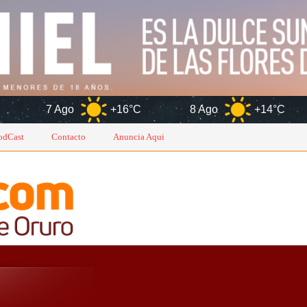
o
+16°C
8 Ago
+14°C
9 Ago
odCast
Contacto
Anuncia Aqui