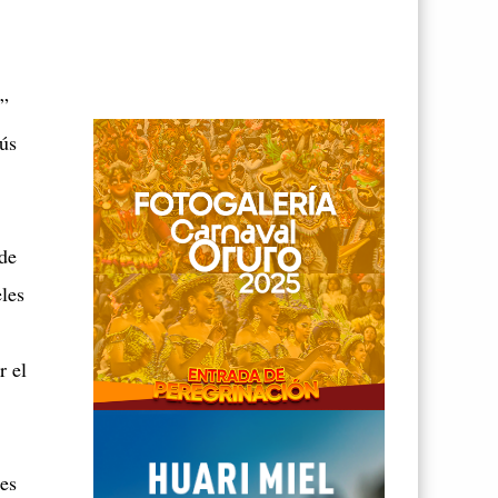
r”
sús
de
eles
r el
 es