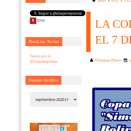
Inicio
AFO
LA 
LA CO
EL 7 
TimeLine Twitter
Tweets por el
ElSajama Prensa
@elsajamaprensa.
Nuestro Archivo