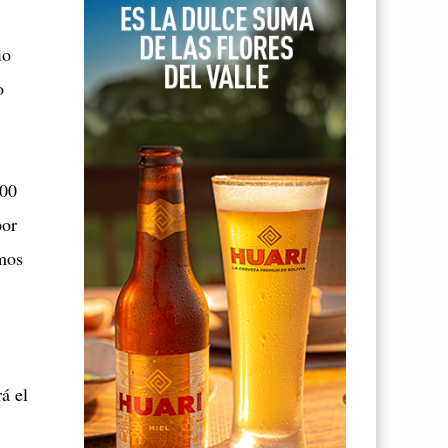
io
o
200
por
umos
á el