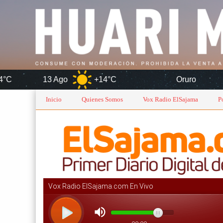
 Ago
+14°C
Oruro
7 Ag
Inicio
Quienes Somos
Vox Radio ElSajama
P