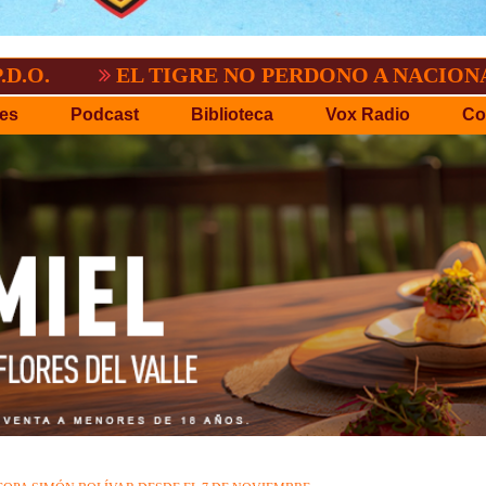
EL TIGRE NO PERDONO A NACIONAL:2-3
es
Podcast
Biblioteca
Vox Radio
Co