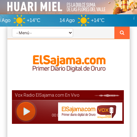
+14°C
14 Ago
+14°C
Oruro