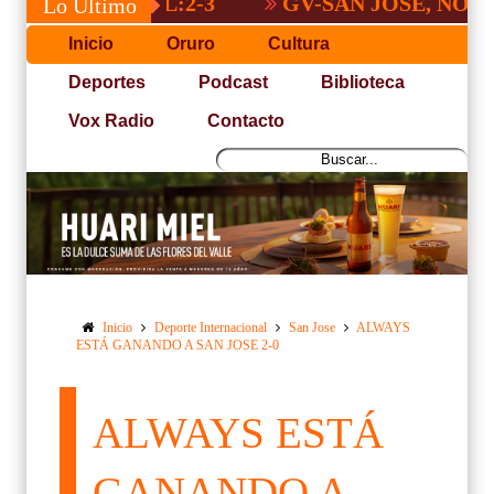
GV-SAN JOSÉ, NO PUDO C
Lo Último
Inicio
Oruro
Cultura
Deportes
Podcast
Biblioteca
Vox Radio
Contacto
Inicio
Deporte Internacional
San Jose
ALWAYS
ESTÁ GANANDO A SAN JOSE 2-0
ALWAYS ESTÁ
GANANDO A