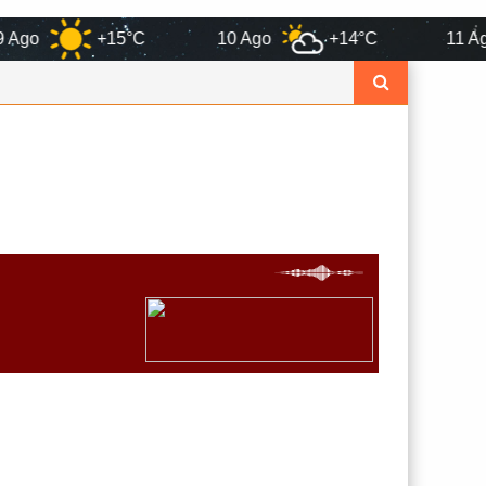
+15°C
10 Ago
+14°C
11 Ago