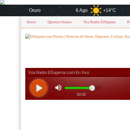
Oruro
6 Ago
+14°C
7 A
Inicio
Quienes Somos
Vox Radio ElSajama
P