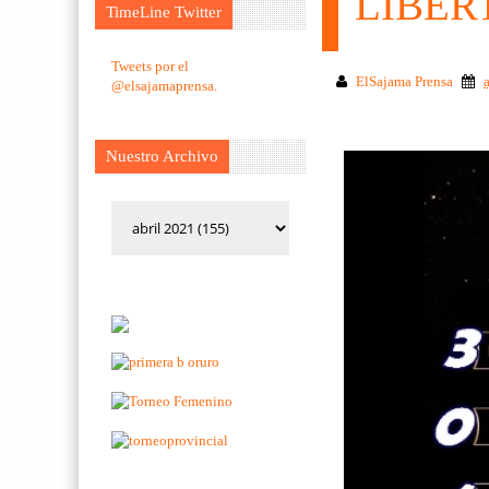
LIBER
TimeLine Twitter
Tweets por el
ElSajama Prensa
@elsajamaprensa.
Nuestro Archivo