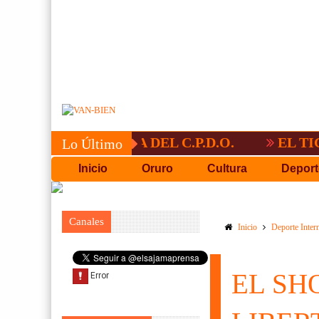
CONVOCATORIA DEL C.P.D.O.
EL TIGRE
Lo Último
Inicio
Oruro
Cultura
Deport
Canales
Inicio
Deporte Inter
EL SH