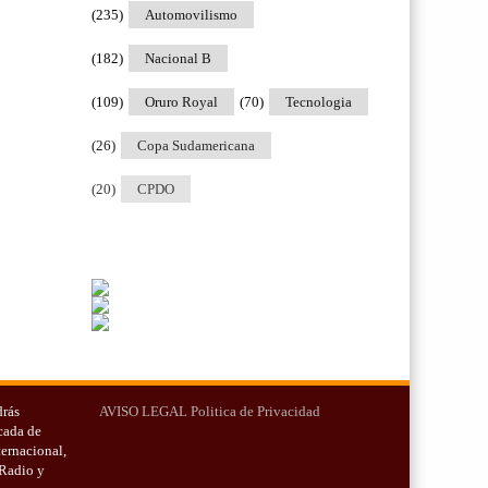
(235)
Automovilismo
(182)
Nacional B
(109)
Oruro Royal
(70)
Tecnologia
(26)
Copa Sudamericana
(20)
CPDO
drás
AVISO LEGAL
Politica de Privacidad
cada de
ternacional,
 Radio y