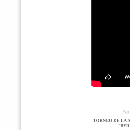
An
TORNEO DE LA A
"BE