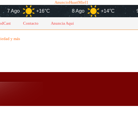
go
+16°C
8 Ago
+14°C
9 Ago
odCast
Contacto
Anuncia Aqui