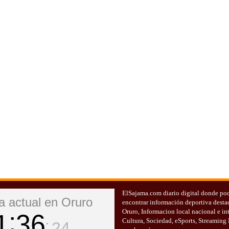
ElSajama.com diario digital donde po
a actual en Oruro
encontrar información deportiva desta
Oruro, Informacion local nacional e in
1
36
Cultura, Sociedad, eSports, Streaming
25