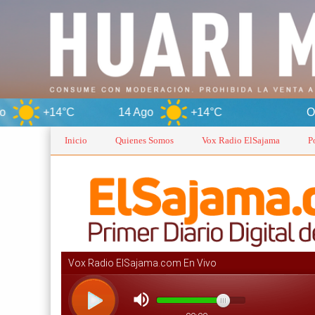
14 Ago
+14°C
Oruro
Inicio
Quienes Somos
Vox Radio ElSajama
P