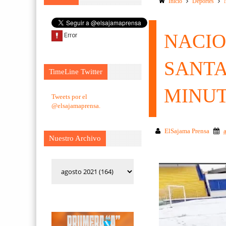
Inicio
Deportes
NACIO
SANTA
TimeLine Twitter
MINU
Tweets por el
@elsajamaprensa.
ElSajama Prensa
Nuestro Archivo