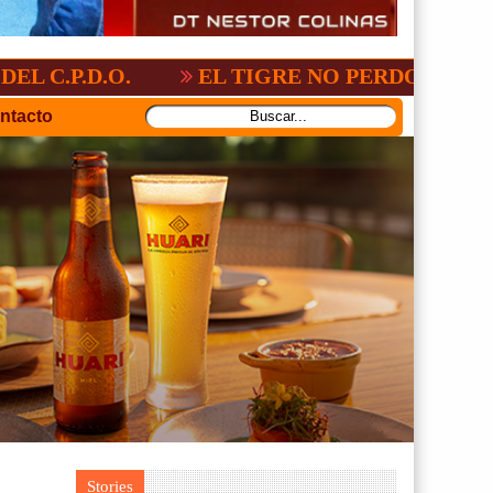
NAL:2-3
GV-SAN JOSÉ, NO PUDO CON S
ntacto
Stories