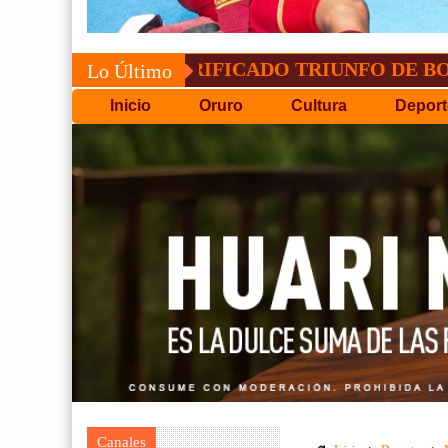
CONVOCATORIA DEL C
Lo Último
Inicio
Oruro
Cultura
Deport
Canales