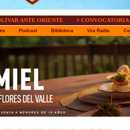
.P.D.O.
EL TIGRE NO PERDONO A NACIO
es
Podcast
Biblioteca
Vox Radio
Co