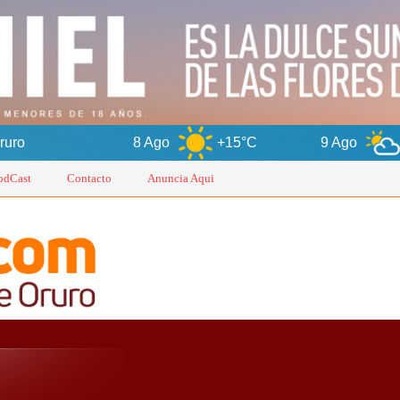
8 Ago
+15°C
9 Ago
+17°C
odCast
Contacto
Anuncia Aqui