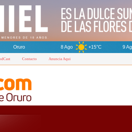
8 Ago
+15°C
9 Ago
+17°C
odCast
Contacto
Anuncia Aqui