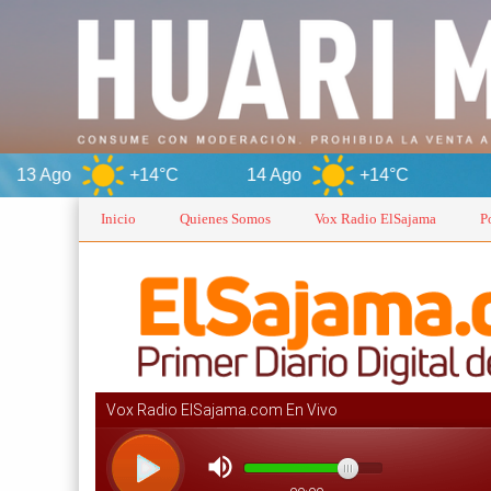
+14°C
14 Ago
+14°C
Oruro
Inicio
Quienes Somos
Vox Radio ElSajama
P