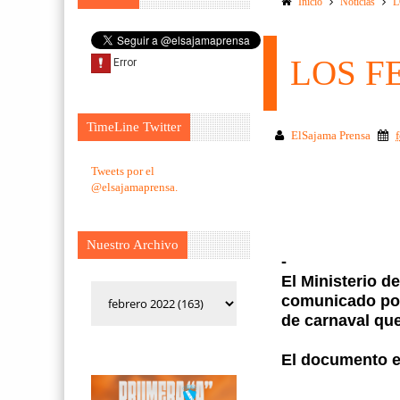
Inicio
Noticias
L
LOS F
TimeLine Twitter
ElSajama Prensa
Tweets por el
@elsajamaprensa.
Nuestro Archivo
-
El Ministerio d
comunicado por 
de carnaval que
El documento e