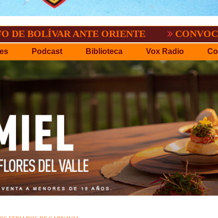
VAR ANTE ORIENTE
CONVOCATORIA DEL 
es
Podcast
Biblioteca
Vox Radio
Co