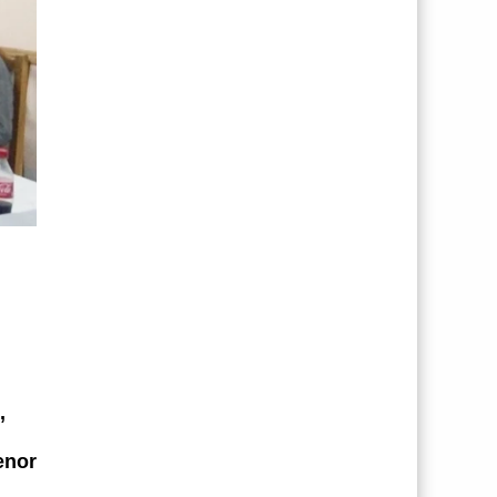
,
enor