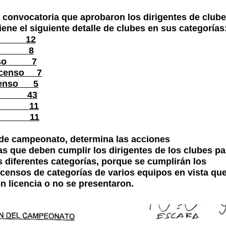
 convocatoria que aprobaron los dirigentes de clube
tiene el siguiente detalle de clubes en sus categorías
12
8
so
7
scenso
7
enso
5
43
11
11
de campeonato, determina las acciones
s que deben cumplir los dirigentes de los clubes pa
as diferentes categorías, porque se cumplirán los
censos de categorías de varios equipos en vista qu
n licencia o no se presentaron.