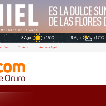
Ago
+15°C
9 Ago
+17°C
10 Ag
odCast
Contacto
Anuncia Aqui