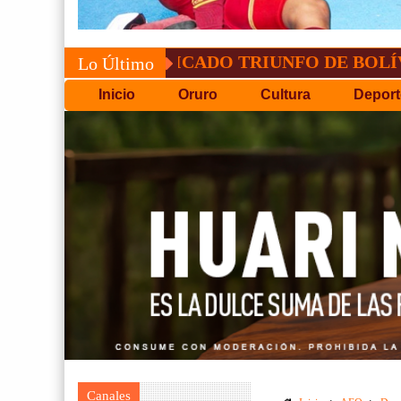
CONVOCATORIA DEL C.P.
Lo Último
Inicio
Oruro
Cultura
Deport
Canales