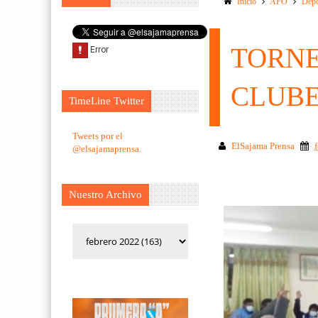
Inicio
AFO
Depo
TORNE
CLUB
TimeLine Twitter
Tweets por el
ElSajama Prensa
@elsajamaprensa.
Nuestro Archivo