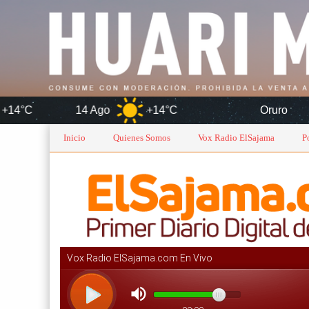
14 Ago
+14°C
Oruro
8 
Inicio
Quienes Somos
Vox Radio ElSajama
P