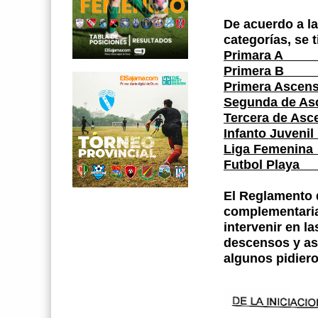
De acuerdo a la
categorías, se 
Primara A
Primera B
Primera Ascen
Segunda de A
Tercera de Asc
Infanto Juvenil
Liga Femenina
Futbol Playa
El Reglamento 
complementaria
intervenir en l
descensos y as
algunos pidiero