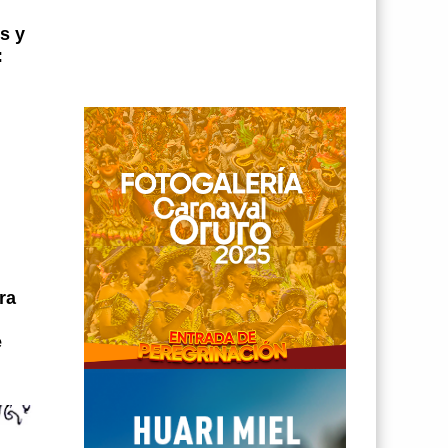
s y
:
ra
e