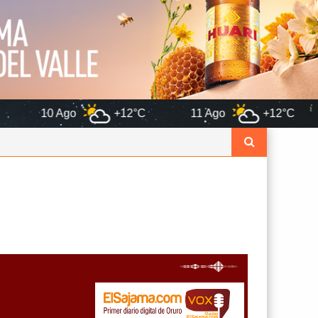
o
+12°C
11 Ago
+12°C
12 Ago