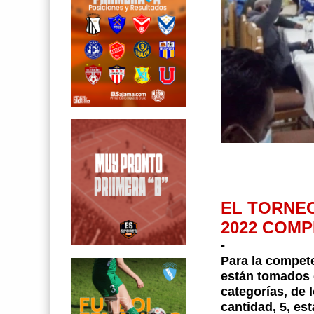
EL TORNEO
2022 COMP
-
Para la compet
están tomados 
categorías, de 
cantidad, 5, es