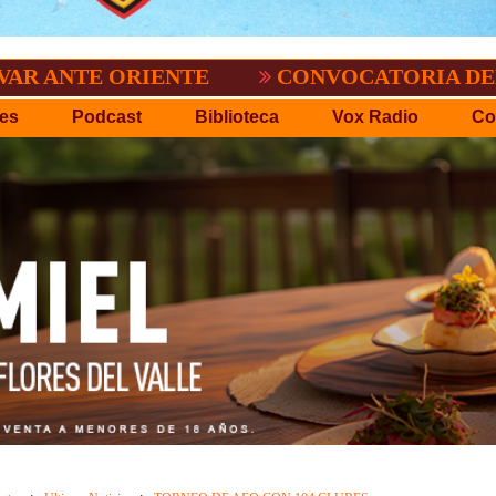
D.O.
EL TIGRE NO PERDONO A NACIONA
es
Podcast
Biblioteca
Vox Radio
Co